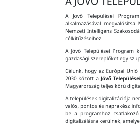
A JÖVŐ TELEPÜ
A Jövő Települései Program
alkalmazásával megvalósítsa M
Nemzeti Intelligens Szakosodás
célkitűzéseihez.
A Jövő Települései Program ke
gazdasági szereplőket egy szu
Célunk, hogy az Európai Unió D
2030 között a
Jövő Település
Magyarország teljes körű digital
A települések digitalizációja ne
valós, pontos és naprakész inf
be a programhoz csatlakozó 
digitalizálásra kerülnek, amely