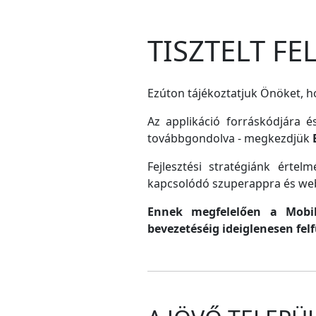
TISZTELT F
Ezúton tájékoztatjuk Önöket, ho
Az applikáció forráskódjára é
továbbgondolva - megkezdjük
Fejlesztési stratégiánk érte
kapcsolódó szuperappra és web
Ennek megfelelően a MobilG
bevezetéséig ideiglenesen fel