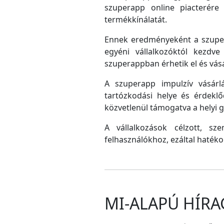
szuperapp online piacterére 
termékkínálatát.
Ennek eredményeként a szupera
egyéni vállalkozóktól kezdv
szuperappban érhetik el és vás
A szuperapp impulzív vásárlá
tartózkodási helye és érdeklő
közvetlenül támogatva a helyi
A vállalkozások célzott, sz
felhasználókhoz, ezáltal hatéko
MI-ALAPÚ HÍRA