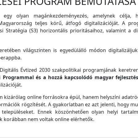
LÉSEI PROGRAM BEMUTATÁSA
 egy olyan magánkezdeményezés, amelynek célja, ho
agyarország teljes körű, átfogó digitalizációját. A pro
i Stratégia (S3) horizontális prioritásaihoz, valamint a di
retében világszinten is egyedülálló módon digitalizáljuk
perappba.
igitális Évtized 2030 szakpolitikai programjának keretre
ei Programmal és a hozzá kapcsolódó magyar fejleszté
izációját.
m kizárólag online forrásokra épül, hanem helyszíni adatrög
ormációk rögzítését. A gyakorlatban ez azt jelenti, hogy m
településeket. Ennek köszönhetően olyan helyi tartalm
ek korábban nem voltak online elérhetők.