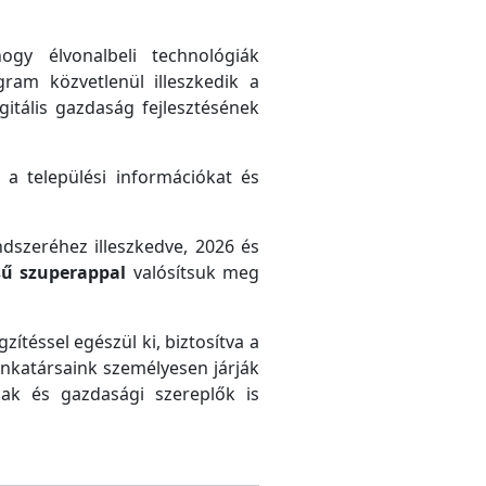
gy élvonalbeli technológiák
gram közvetlenül illeszkedik a
gitális gazdaság fejlesztésének
 a települési információkat és
ndszeréhez illeszkedve, 2026 és
sű szuperappal
valósítsuk meg
zítéssel egészül ki, biztosítva a
unkatársaink személyesen járják
ak és gazdasági szereplők is