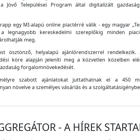
a Jövő Települései Program által digitalizált gazdasági
pp egy MI-alapú online piactérré válik - egy magyar „Tem
e a legnagyobb kereskedelmi szereplőkig minden piaci 
árolhatják meg.
st ösztönző, helyalapú ajánlórendszerrel rendelkezik
dési köre alapján jeleníti meg a közvetlen közelben el
 gazdaság forgalomnövekedését.
emélyre szabott ajánlatokat juttathatnak el a 450 
nyan növelve a személyes vásárlás és a szolgáltatásigénybe
GGREGÁTOR - A HÍREK STARTA