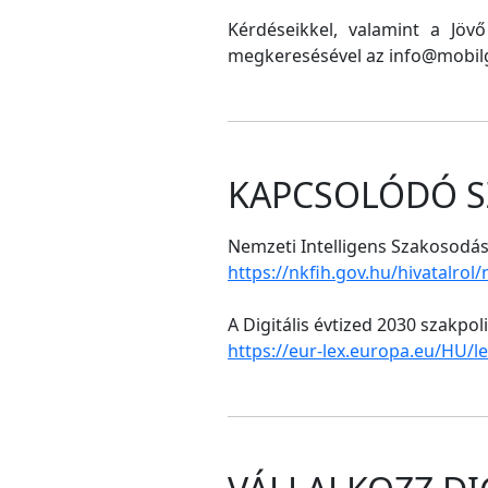
Kérdéseikkel, valamint a Jöv
megkeresésével az info@mobilg
KAPCSOLÓDÓ S
Nemzeti Intelligens Szakosodási
https://nkfih.gov.hu/hivatalrol
A Digitális évtized 2030 szakpol
https://eur-lex.europa.eu/HU/