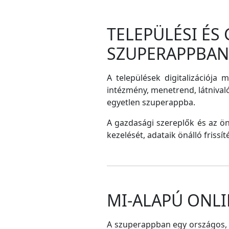
TELEPÜLÉSI ÉS
SZUPERAPPBAN
A települések digitalizációja 
intézmény, menetrend, látnival
egyetlen szuperappba.
A gazdasági szereplők és az ö
kezelését, adataik önálló frissí
MI-ALAPÚ ONLI
A szuperappban egy országos, me