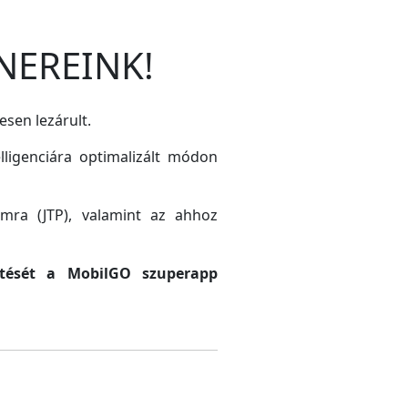
NEREINK!
esen lezárult.
lligenciára optimalizált módon
amra (JTP), valamint az ahhoz
sztését a MobilGO szuperapp