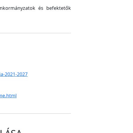
 önkormányzatok és befektetők
gia-2021-2027
me.html