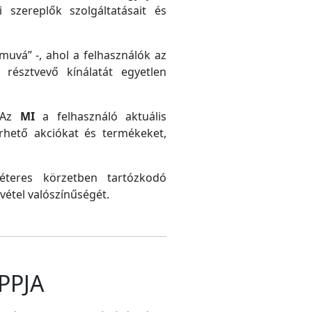
 szereplők szolgáltatásait és
uvá” -, ahol a felhasználók az
résztvevő kínálatát egyetlen
. Az
MI
a felhasználó aktuális
érhető akciókat és termékeket,
méteres körzetben tartózkodó
vétel valószínűségét.
PPJA