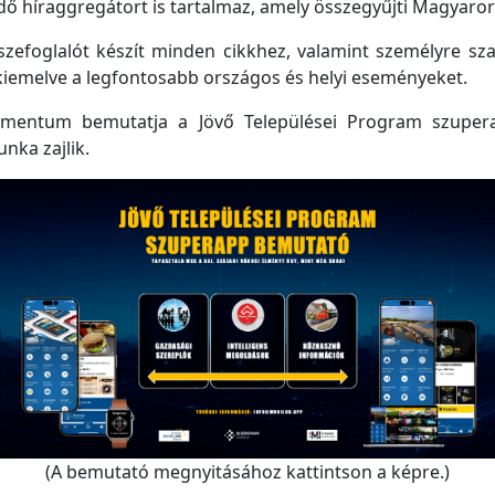
 híraggregátort is tartalmaz, amely összegyűjti Magyarorsz
efoglalót készít minden cikkhez, valamint személyre szabo
kiemelve a legfontosabb országos és helyi eseményeket.
mentum bemutatja a Jövő Települései Program szupera
unka zajlik.
(A bemutató megnyitásához kattintson a képre.)