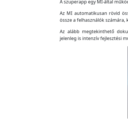
A szuperapp egy MI-által működő
Az MI automatikusan rövid össz
össze a felhasználók számára, 
Az alább megtekinthető doku
jelenleg is intenzív fejlesztési m