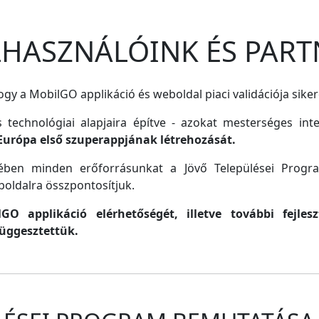
ELHASZNÁLÓINK ÉS PART
gy a MobilGO applikáció és weboldal piaci validációja siker
s technológiai alapjaira építve - azokat mesterséges inte
Európa első szuperappjának létrehozását.
lmében minden erőforrásunkat a Jövő Települései Progr
oldalra összpontosítjuk.
O applikáció elérhetőségét, illetve további fejle
függesztettük.