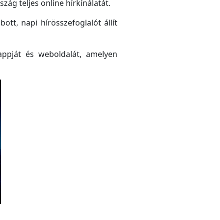
ág teljes online hírkínálatát.
tt, napi hírösszefoglalót állít
ppját és weboldalát, amelyen