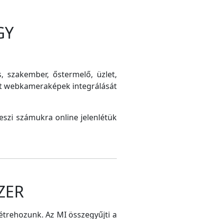
GY
s, szakember, őstermelő, üzlet,
int webkameraképek integrálását
szi számukra online jelenlétük
ZER
létrehozunk. Az MI összegyűjti a