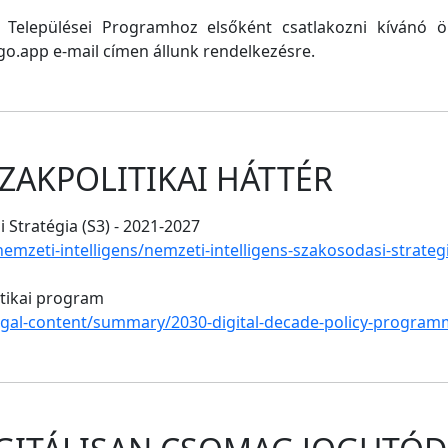
ő Települései Programhoz elsőként csatlakozni kívánó
o.app e-mail címen állunk rendelkezésre.
ZAKPOLITIKAI HÁTTÉR
 Stratégia (S3) - 2021-2027
/nemzeti-intelligens/nemzeti-intelligens-szakosodasi-strate
itikai program
legal-content/summary/2030-digital-decade-policy-program