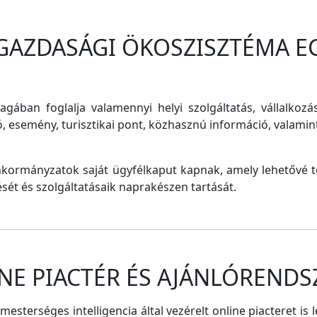
 GAZDASÁGI ÖKOSZISZTÉMA E
magában foglalja valamennyi helyi szolgáltatás, vállalkozá
ó, esemény, turisztikai pont, közhasznú információ, valam
nkormányzatok saját ügyfélkaput kapnak, amely lehetővé te
tését és szolgáltatásaik naprakészen tartását.
NE PIACTÉR ÉS AJÁNLÓRENDS
sterséges intelligencia által vezérelt online piacteret is 