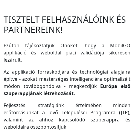
TISZTELT FELHASZNÁLÓINK ÉS
PARTNEREINK!
Ezúton tájékoztatjuk Önöket, hogy a MobilGO
applikáció és weboldal piaci validációja sikeresen
lezárult.
Az applikáció forráskódjára és technológiai alapjaira
építve - azokat mesterséges intelligenciára optimalizált
módon továbbgondolva - megkezdjük
Európa első
szuperappjának létrehozását.
Fejlesztési stratégiánk értelmében minden
erőforrásunkat a Jövő Települései Programra (JTP),
valamint az ahhoz kapcsolódó szuperappra és
weboldalra összpontosítjuk.