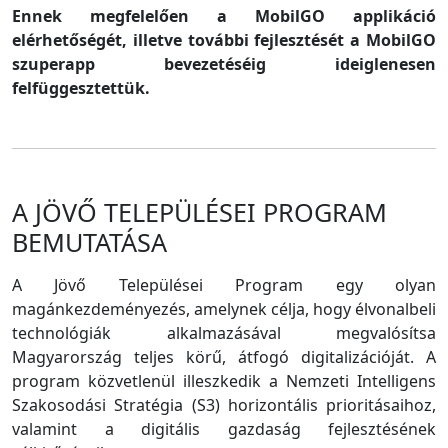
Ennek megfelelően a MobilGO applikáció
elérhetőségét, illetve további fejlesztését a MobilGO
szuperapp bevezetéséig ideiglenesen
felfüggesztettük.
A JÖVŐ TELEPÜLÉSEI PROGRAM
BEMUTATÁSA
A Jövő Települései Program egy olyan
magánkezdeményezés, amelynek célja, hogy élvonalbeli
technológiák alkalmazásával megvalósítsa
Magyarország teljes körű, átfogó digitalizációját. A
program közvetlenül illeszkedik a Nemzeti Intelligens
Szakosodási Stratégia (S3) horizontális prioritásaihoz,
valamint a digitális gazdaság fejlesztésének