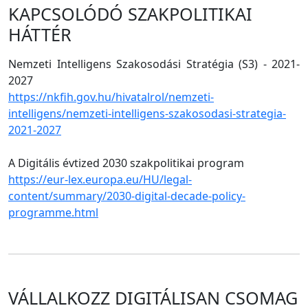
KAPCSOLÓDÓ SZAKPOLITIKAI
HÁTTÉR
Nemzeti Intelligens Szakosodási Stratégia (S3) - 2021-
2027
https://nkfih.gov.hu/hivatalrol/nemzeti-
intelligens/nemzeti-intelligens-szakosodasi-strategia-
2021-2027
A Digitális évtized 2030 szakpolitikai program
https://eur-lex.europa.eu/HU/legal-
content/summary/2030-digital-decade-policy-
programme.html
VÁLLALKOZZ DIGITÁLISAN CSOMAG