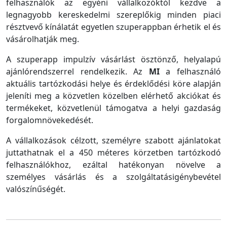
felhasználók az egyéni vállalkozóktól kezdve a
legnagyobb kereskedelmi szereplőkig minden piaci
résztvevő kínálatát egyetlen szuperappban érhetik el és
vásárolhatják meg.
A szuperapp impulzív vásárlást ösztönző, helyalapú
ajánlórendszerrel rendelkezik. Az
MI
a felhasználó
aktuális tartózkodási helye és érdeklődési köre alapján
jeleníti meg a közvetlen közelben elérhető akciókat és
termékeket, közvetlenül támogatva a helyi gazdaság
forgalomnövekedését.
A vállalkozások célzott, személyre szabott ajánlatokat
juttathatnak el a 450 méteres körzetben tartózkodó
felhasználókhoz, ezáltal hatékonyan növelve a
személyes vásárlás és a szolgáltatásigénybevétel
valószínűségét.