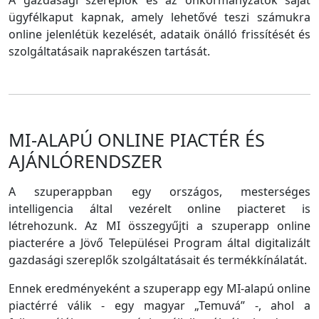
A gazdasági szereplők és az önkormányzatok saját
ügyfélkaput kapnak, amely lehetővé teszi számukra
online jelenlétük kezelését, adataik önálló frissítését és
szolgáltatásaik naprakészen tartását.
MI-ALAPÚ ONLINE PIACTÉR ÉS
AJÁNLÓRENDSZER
A szuperappban egy országos, mesterséges
intelligencia által vezérelt online piacteret is
létrehozunk. Az MI összegyűjti a szuperapp online
piacterére a Jövő Települései Program által digitalizált
gazdasági szereplők szolgáltatásait és termékkínálatát.
Ennek eredményeként a szuperapp egy MI-alapú online
piactérré válik - egy magyar „Temuvá” -, ahol a