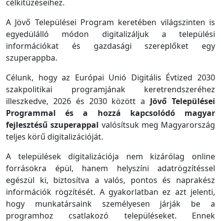
célkitűzéseihez.
A Jövő Települései Program keretében világszinten is
egyedülálló módon digitalizáljuk a települési
információkat és gazdasági szereplőket egy
szuperappba.
Célunk, hogy az Európai Unió Digitális Évtized 2030
szakpolitikai programjának keretrendszeréhez
illeszkedve, 2026 és 2030 között a
Jövő Települései
Programmal és a hozzá kapcsolódó magyar
fejlesztésű szuperappal
valósítsuk meg Magyarország
teljes körű digitalizációját.
A települések digitalizációja nem kizárólag online
forrásokra épül, hanem helyszíni adatrögzítéssel
egészül ki, biztosítva a valós, pontos és naprakész
információk rögzítését. A gyakorlatban ez azt jelenti,
hogy munkatársaink személyesen járják be a
programhoz csatlakozó településeket. Ennek