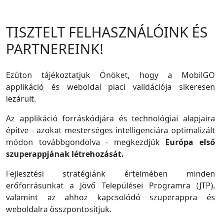
TISZTELT FELHASZNÁLÓINK ÉS
PARTNEREINK!
Ezúton tájékoztatjuk Önöket, hogy a MobilGO
applikáció és weboldal piaci validációja sikeresen
lezárult.
Az applikáció forráskódjára és technológiai alapjaira
építve - azokat mesterséges intelligenciára optimalizált
módon továbbgondolva - megkezdjük
Európa első
szuperappjának létrehozását.
Fejlesztési stratégiánk értelmében minden
erőforrásunkat a Jövő Települései Programra (JTP),
valamint az ahhoz kapcsolódó szuperappra és
weboldalra összpontosítjuk.