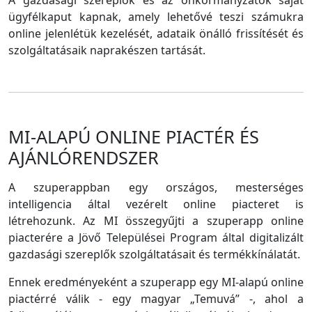
A gazdasági szereplők és az önkormányzatok saját
ügyfélkaput kapnak, amely lehetővé teszi számukra
online jelenlétük kezelését, adataik önálló frissítését és
szolgáltatásaik naprakészen tartását.
MI-ALAPÚ ONLINE PIACTÉR ÉS
AJÁNLÓRENDSZER
A szuperappban egy országos, mesterséges
intelligencia által vezérelt online piacteret is
létrehozunk. Az MI összegyűjti a szuperapp online
piacterére a Jövő Települései Program által digitalizált
gazdasági szereplők szolgáltatásait és termékkínálatát.
Ennek eredményeként a szuperapp egy MI-alapú online
piactérré válik - egy magyar „Temuvá” -, ahol a