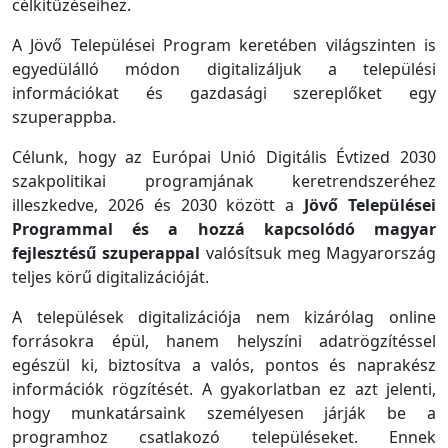
célkitűzéseihez.
A Jövő Települései Program keretében világszinten is
egyedülálló módon digitalizáljuk a települési
információkat és gazdasági szereplőket egy
szuperappba.
Célunk, hogy az Európai Unió Digitális Évtized 2030
szakpolitikai programjának keretrendszeréhez
illeszkedve, 2026 és 2030 között a
Jövő Települései
Programmal és a hozzá kapcsolódó magyar
fejlesztésű szuperappal
valósítsuk meg Magyarország
teljes körű digitalizációját.
A települések digitalizációja nem kizárólag online
forrásokra épül, hanem helyszíni adatrögzítéssel
egészül ki, biztosítva a valós, pontos és naprakész
információk rögzítését. A gyakorlatban ez azt jelenti,
hogy munkatársaink személyesen járják be a
programhoz csatlakozó településeket. Ennek