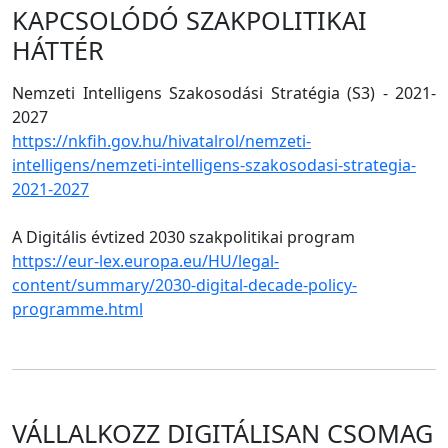
KAPCSOLÓDÓ SZAKPOLITIKAI
HÁTTÉR
Nemzeti Intelligens Szakosodási Stratégia (S3) - 2021-
2027
https://nkfih.gov.hu/hivatalrol/nemzeti-
intelligens/nemzeti-intelligens-szakosodasi-strategia-
2021-2027
A Digitális évtized 2030 szakpolitikai program
https://eur-lex.europa.eu/HU/legal-
content/summary/2030-digital-decade-policy-
programme.html
VÁLLALKOZZ DIGITÁLISAN CSOMAG