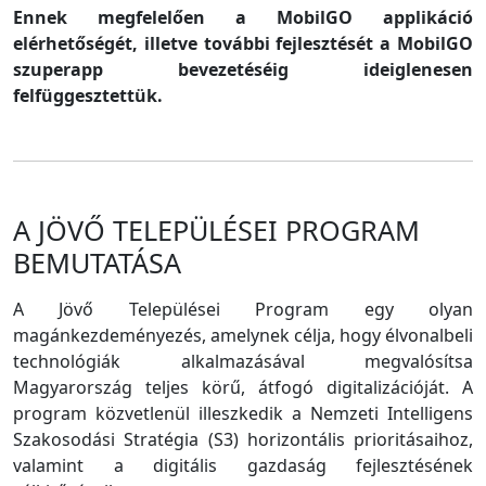
Ennek megfelelően a MobilGO applikáció
elérhetőségét, illetve további fejlesztését a MobilGO
szuperapp bevezetéséig ideiglenesen
felfüggesztettük.
A JÖVŐ TELEPÜLÉSEI PROGRAM
BEMUTATÁSA
A Jövő Települései Program egy olyan
magánkezdeményezés, amelynek célja, hogy élvonalbeli
technológiák alkalmazásával megvalósítsa
Magyarország teljes körű, átfogó digitalizációját. A
program közvetlenül illeszkedik a Nemzeti Intelligens
Szakosodási Stratégia (S3) horizontális prioritásaihoz,
valamint a digitális gazdaság fejlesztésének