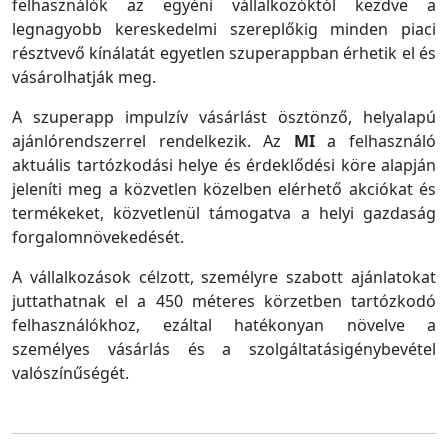
felhasználók az egyéni vállalkozóktól kezdve a
legnagyobb kereskedelmi szereplőkig minden piaci
résztvevő kínálatát egyetlen szuperappban érhetik el és
vásárolhatják meg.
A szuperapp impulzív vásárlást ösztönző, helyalapú
ajánlórendszerrel rendelkezik. Az
MI
a felhasználó
aktuális tartózkodási helye és érdeklődési köre alapján
jeleníti meg a közvetlen közelben elérhető akciókat és
termékeket, közvetlenül támogatva a helyi gazdaság
forgalomnövekedését.
A vállalkozások célzott, személyre szabott ajánlatokat
juttathatnak el a 450 méteres körzetben tartózkodó
felhasználókhoz, ezáltal hatékonyan növelve a
személyes vásárlás és a szolgáltatásigénybevétel
valószínűségét.