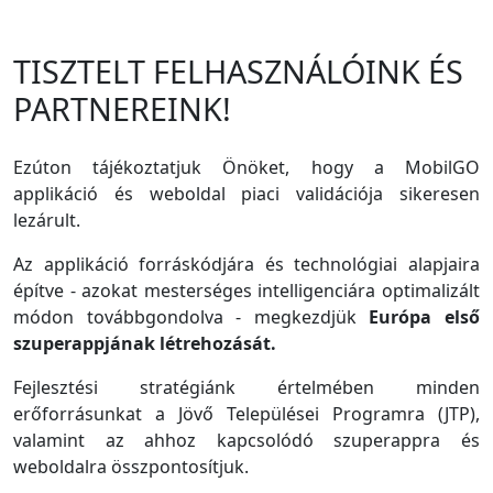
TISZTELT FELHASZNÁLÓINK ÉS
PARTNEREINK!
Ezúton tájékoztatjuk Önöket, hogy a MobilGO
applikáció és weboldal piaci validációja sikeresen
lezárult.
Az applikáció forráskódjára és technológiai alapjaira
építve - azokat mesterséges intelligenciára optimalizált
módon továbbgondolva - megkezdjük
Európa első
szuperappjának létrehozását.
Fejlesztési stratégiánk értelmében minden
erőforrásunkat a Jövő Települései Programra (JTP),
valamint az ahhoz kapcsolódó szuperappra és
weboldalra összpontosítjuk.