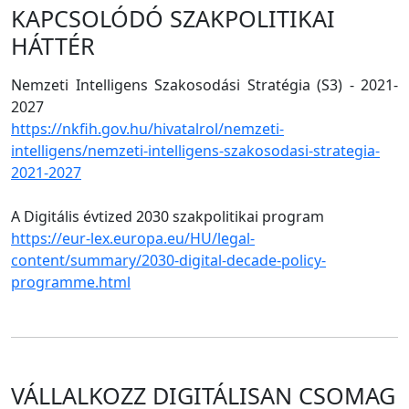
KAPCSOLÓDÓ SZAKPOLITIKAI
HÁTTÉR
Nemzeti Intelligens Szakosodási Stratégia (S3) - 2021-
2027
https://nkfih.gov.hu/hivatalrol/nemzeti-
intelligens/nemzeti-intelligens-szakosodasi-strategia-
2021-2027
A Digitális évtized 2030 szakpolitikai program
https://eur-lex.europa.eu/HU/legal-
content/summary/2030-digital-decade-policy-
programme.html
VÁLLALKOZZ DIGITÁLISAN CSOMAG