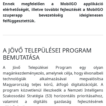
Ennek megfelelően a MobilGO applikáció
elérhetőségét, illetve további fejlesztését a MobilGO
szuperapp bevezetéséig ideiglenesen
felfüggesztettük.
A JÖVŐ TELEPÜLÉSEI PROGRAM
BEMUTATÁSA
A Jövő Települései Program egy olyan
magánkezdeményezés, amelynek célja, hogy élvonalbeli
technológiák alkalmazásával megvalósítsa
Magyarország teljes körű, átfogó digitalizációját. A
program közvetlenül illeszkedik a Nemzeti Intelligens
Szakosodási Stratégia (S3) horizontális prioritásaihoz,
valamint a digitális gazdaság fejlesztésének