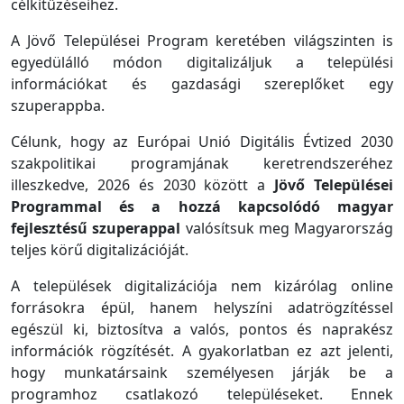
célkitűzéseihez.
A Jövő Települései Program keretében világszinten is
egyedülálló módon digitalizáljuk a települési
információkat és gazdasági szereplőket egy
szuperappba.
Célunk, hogy az Európai Unió Digitális Évtized 2030
szakpolitikai programjának keretrendszeréhez
illeszkedve, 2026 és 2030 között a
Jövő Települései
Programmal és a hozzá kapcsolódó magyar
fejlesztésű szuperappal
valósítsuk meg Magyarország
teljes körű digitalizációját.
A települések digitalizációja nem kizárólag online
forrásokra épül, hanem helyszíni adatrögzítéssel
egészül ki, biztosítva a valós, pontos és naprakész
információk rögzítését. A gyakorlatban ez azt jelenti,
hogy munkatársaink személyesen járják be a
programhoz csatlakozó településeket. Ennek