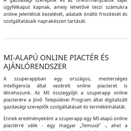
A gazdasági szereplők és az önkormányzatok saját
ügyfélkaput kapnak, amely lehetővé teszi számukra
online jelenlétük kezelését, adataik önálló frissítését és
szolgáltatásaik naprakészen tartását.
MI-ALAPÚ ONLINE PIACTÉR ÉS
AJÁNLÓRENDSZER
A szuperappban egy országos, mesterséges
intelligencia által vezérelt online piacteret is
létrehozunk. Az MI összegyűjti a szuperapp online
piacterére a Jövő Települései Program által digitalizált
gazdasági szereplők szolgáltatásait és termékkínálatát.
Ennek eredményeként a szuperapp egy MI-alapú online
piactérré válik - egy magyar „Temuvá” -, ahol a