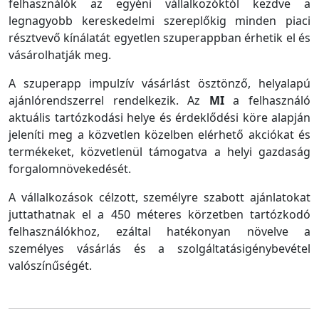
felhasználók az egyéni vállalkozóktól kezdve a
legnagyobb kereskedelmi szereplőkig minden piaci
résztvevő kínálatát egyetlen szuperappban érhetik el és
vásárolhatják meg.
A szuperapp impulzív vásárlást ösztönző, helyalapú
ajánlórendszerrel rendelkezik. Az
MI
a felhasználó
aktuális tartózkodási helye és érdeklődési köre alapján
jeleníti meg a közvetlen közelben elérhető akciókat és
termékeket, közvetlenül támogatva a helyi gazdaság
forgalomnövekedését.
A vállalkozások célzott, személyre szabott ajánlatokat
juttathatnak el a 450 méteres körzetben tartózkodó
felhasználókhoz, ezáltal hatékonyan növelve a
személyes vásárlás és a szolgáltatásigénybevétel
valószínűségét.