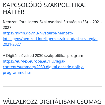
KAPCSOLÓDÓ SZAKPOLITIKAI
HÁTTÉR
Nemzeti Intelligens Szakosodási Stratégia (S3) - 2021-
2027
https://nkfih.gov.hu/hivatalrol/nemzeti-
intelligens/nemzeti-intelligens-szakosodasi-strategia-
2021-2027
A Digitális évtized 2030 szakpolitikai program
https://eur-lex.europa.eu/HU/legal-
content/summary/2030-digital-decade-policy-
programme.html
VÁLLALKOZZ DIGITÁLISAN CSOMAG