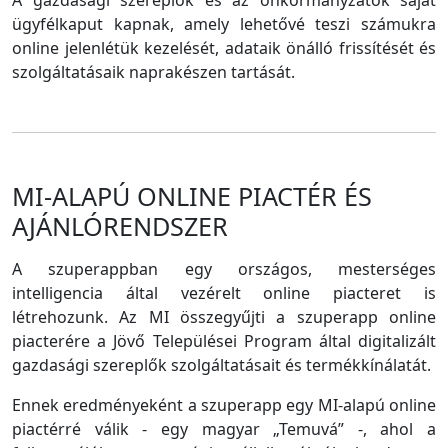
A gazdasági szereplők és az önkormányzatok saját
ügyfélkaput kapnak, amely lehetővé teszi számukra
online jelenlétük kezelését, adataik önálló frissítését és
szolgáltatásaik naprakészen tartását.
MI-ALAPÚ ONLINE PIACTÉR ÉS
AJÁNLÓRENDSZER
A szuperappban egy országos, mesterséges
intelligencia által vezérelt online piacteret is
létrehozunk. Az MI összegyűjti a szuperapp online
piacterére a Jövő Települései Program által digitalizált
gazdasági szereplők szolgáltatásait és termékkínálatát.
Ennek eredményeként a szuperapp egy MI-alapú online
piactérré válik - egy magyar „Temuvá” -, ahol a