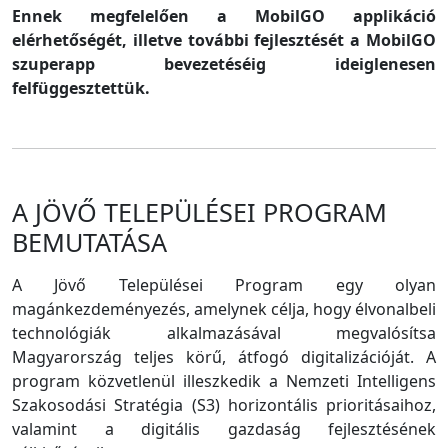
Ennek megfelelően a MobilGO applikáció
elérhetőségét, illetve további fejlesztését a MobilGO
szuperapp bevezetéséig ideiglenesen
felfüggesztettük.
A JÖVŐ TELEPÜLÉSEI PROGRAM
BEMUTATÁSA
A Jövő Települései Program egy olyan
magánkezdeményezés, amelynek célja, hogy élvonalbeli
technológiák alkalmazásával megvalósítsa
Magyarország teljes körű, átfogó digitalizációját. A
program közvetlenül illeszkedik a Nemzeti Intelligens
Szakosodási Stratégia (S3) horizontális prioritásaihoz,
valamint a digitális gazdaság fejlesztésének