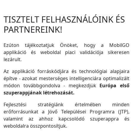
TISZTELT FELHASZNÁLÓINK ÉS
PARTNEREINK!
Ezúton tájékoztatjuk Önöket, hogy a MobilGO
applikáció és weboldal piaci validációja sikeresen
lezárult.
Az applikáció forráskódjára és technológiai alapjaira
építve - azokat mesterséges intelligenciára optimalizált
módon továbbgondolva - megkezdjük
Európa első
szuperappjának létrehozását.
Fejlesztési stratégiánk értelmében minden
erőforrásunkat a Jövő Települései Programra (JTP),
valamint az ahhoz kapcsolódó szuperappra és
weboldalra összpontosítjuk.