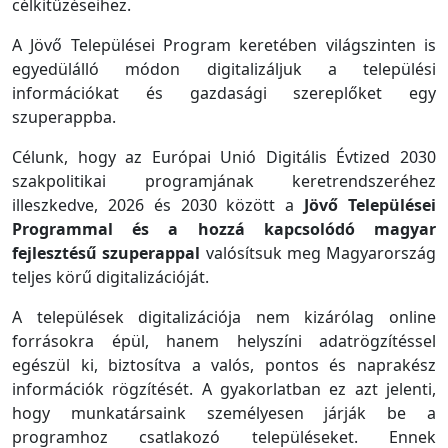
célkitűzéseihez.
A Jövő Települései Program keretében világszinten is
egyedülálló módon digitalizáljuk a települési
információkat és gazdasági szereplőket egy
szuperappba.
Célunk, hogy az Európai Unió Digitális Évtized 2030
szakpolitikai programjának keretrendszeréhez
illeszkedve, 2026 és 2030 között a
Jövő Települései
Programmal és a hozzá kapcsolódó magyar
fejlesztésű szuperappal
valósítsuk meg Magyarország
teljes körű digitalizációját.
A települések digitalizációja nem kizárólag online
forrásokra épül, hanem helyszíni adatrögzítéssel
egészül ki, biztosítva a valós, pontos és naprakész
információk rögzítését. A gyakorlatban ez azt jelenti,
hogy munkatársaink személyesen járják be a
programhoz csatlakozó településeket. Ennek