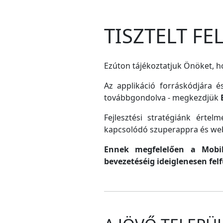
TISZTELT F
Ezúton tájékoztatjuk Önöket, ho
Az applikáció forráskódjára é
továbbgondolva - megkezdjük
Fejlesztési stratégiánk érte
kapcsolódó szuperappra és web
Ennek megfelelően a MobilG
bevezetéséig ideiglenesen fel