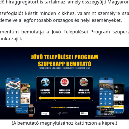
 híraggregátort is tartalmaz, amely összegyűjti Magyarorsz
efoglalót készít minden cikkhez, valamint személyre szabo
kiemelve a legfontosabb országos és helyi eseményeket.
mentum bemutatja a Jövő Települései Program szupera
unka zajlik.
(A bemutató megnyitásához kattintson a képre.)