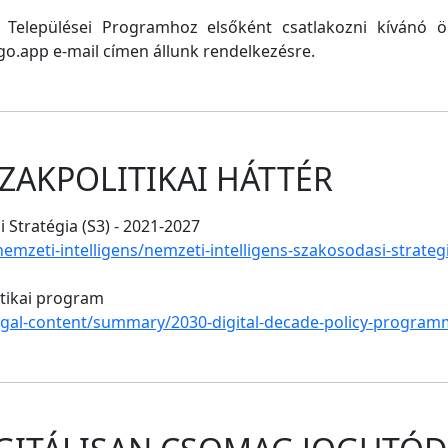
ő Települései Programhoz elsőként csatlakozni kívánó
o.app e-mail címen állunk rendelkezésre.
ZAKPOLITIKAI HÁTTÉR
 Stratégia (S3) - 2021-2027
/nemzeti-intelligens/nemzeti-intelligens-szakosodasi-strate
itikai program
legal-content/summary/2030-digital-decade-policy-program