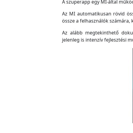
A szuperapp egy MI-által működő
Az MI automatikusan rövid össz
össze a felhasználók számára, 
Az alább megtekinthető doku
jelenleg is intenzív fejlesztési m