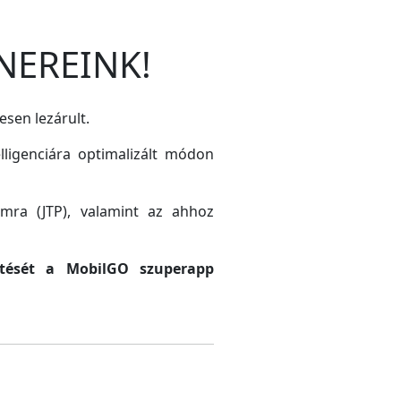
NEREINK!
esen lezárult.
lligenciára optimalizált módon
amra (JTP), valamint az ahhoz
sztését a MobilGO szuperapp