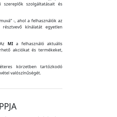
 szereplők szolgáltatásait és
uvá” -, ahol a felhasználók az
résztvevő kínálatát egyetlen
. Az
MI
a felhasználó aktuális
érhető akciókat és termékeket,
méteres körzetben tartózkodó
vétel valószínűségét.
PPJA