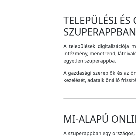
TELEPÜLÉSI ÉS
SZUPERAPPBAN
A települések digitalizációja 
intézmény, menetrend, látnival
egyetlen szuperappba.
A gazdasági szereplők és az ö
kezelését, adataik önálló frissí
MI-ALAPÚ ONLI
A szuperappban egy országos, me