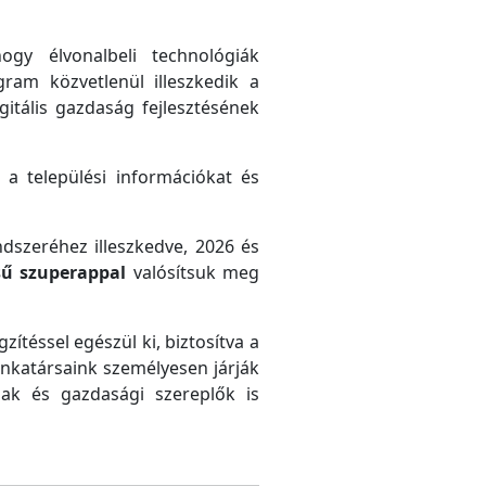
gy élvonalbeli technológiák
gram közvetlenül illeszkedik a
gitális gazdaság fejlesztésének
 a települési információkat és
ndszeréhez illeszkedve, 2026 és
sű szuperappal
valósítsuk meg
zítéssel egészül ki, biztosítva a
unkatársaink személyesen járják
ak és gazdasági szereplők is