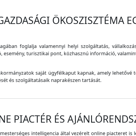
 GAZDASÁGI ÖKOSZISZTÉMA E
magában foglalja valamennyi helyi szolgáltatás, vállalkozá
ó, esemény, turisztikai pont, közhasznú információ, valam
nkormányzatok saját ügyfélkaput kapnak, amely lehetővé te
tését és szolgáltatásaik naprakészen tartását.
NE PIACTÉR ÉS AJÁNLÓRENDS
sterséges intelligencia által vezérelt online piacteret is 