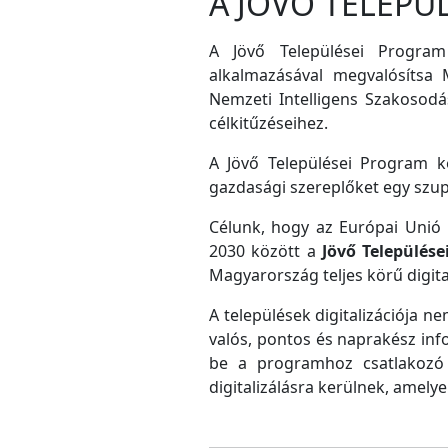
A JÖVŐ TELEPÜ
A Jövő Települései Program
alkalmazásával megvalósítsa M
Nemzeti Intelligens Szakosodás
célkitűzéseihez.
A Jövő Települései Program ke
gazdasági szereplőket egy szu
Célunk, hogy az Európai Unió D
2030 között a
Jövő Település
Magyarország teljes körű digital
A települések digitalizációja ne
valós, pontos és naprakész inf
be a programhoz csatlakozó 
digitalizálásra kerülnek, amely