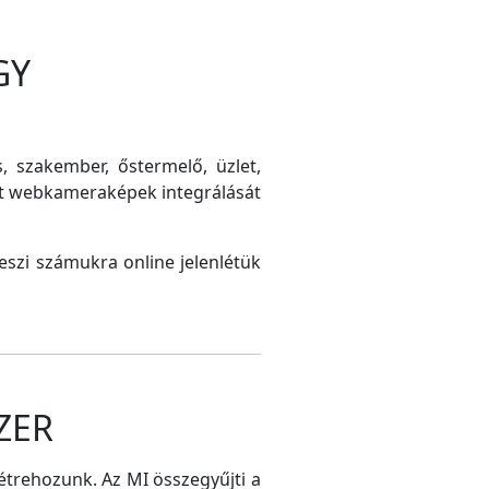
GY
s, szakember, őstermelő, üzlet,
int webkameraképek integrálását
szi számukra online jelenlétük
ZER
létrehozunk. Az MI összegyűjti a