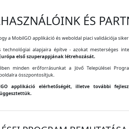
ELHASZNÁLÓINK ÉS PART
gy a MobilGO applikáció és weboldal piaci validációja siker
s technológiai alapjaira építve - azokat mesterséges inte
Európa első szuperappjának létrehozását.
lmében minden erőforrásunkat a Jövő Települései Progr
oldalra összpontosítjuk.
O applikáció elérhetőségét, illetve további fejle
függesztettük.