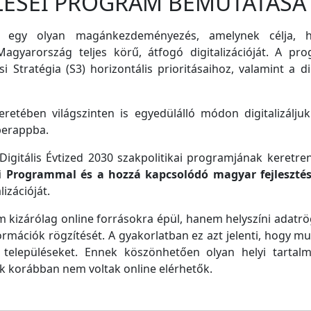
LÉSEI PROGRAM BEMUTATÁSA
 egy olyan magánkezdeményezés, amelynek célja, ho
agyarország teljes körű, átfogó digitalizációját. A pro
i Stratégia (S3) horizontális prioritásaihoz, valamint a di
retében világszinten is egyedülálló módon digitalizáljuk
perappba.
igitális Évtized 2030 szakpolitikai programjának keretre
ei Programmal és a hozzá kapcsolódó magyar fejleszté
izációját.
m kizárólag online forrásokra épül, hanem helyszíni adatrög
ormációk rögzítését. A gyakorlatban ez azt jelenti, hogy m
településeket. Ennek köszönhetően olyan helyi tartalm
ek korábban nem voltak online elérhetők.