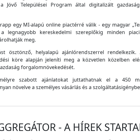
a Jövő Települései Program által digitalizált gazdasági
pp egy MI-alapú online piactérré válik - egy magyar „Tem
e a legnagyobb kereskedelmi szereplőkig minden piaci 
árolhatják meg.
st ösztönző, helyalapú ajánlórendszerrel rendelkezik
dési köre alapján jeleníti meg a közvetlen közelben el
 gazdaság forgalomnövekedését.
emélyre szabott ajánlatokat juttathatnak el a 450 
nyan növelve a személyes vásárlás és a szolgáltatásigénybe
GGREGÁTOR - A HÍREK STARTA