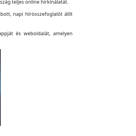
ág teljes online hírkínálatát.
tt, napi hírösszefoglalót állít
ppját és weboldalát, amelyen