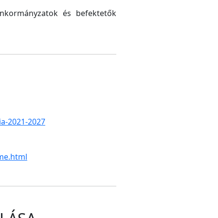
 önkormányzatok és befektetők
gia-2021-2027
me.html