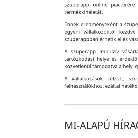
szuperapp online piacterére 
termékkínálatát.
Ennek eredményeként a szupera
egyéni vállalkozóktól kezdv
szuperappban érhetik el és vás
A szuperapp impulzív vásárlá
tartózkodási helye és érdeklő
közvetlenül támogatva a helyi
A vállalkozások célzott, sz
felhasználókhoz, ezáltal hatéko
MI-ALAPÚ HÍRA