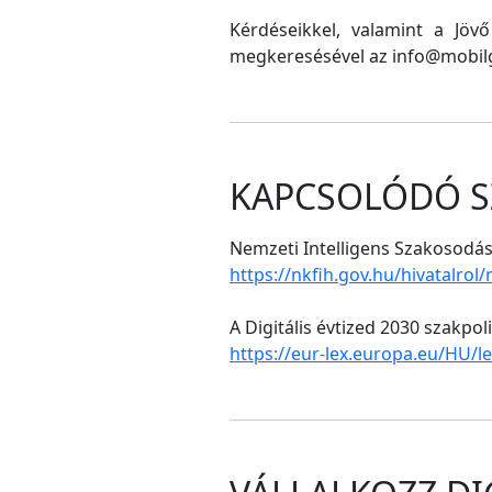
Kérdéseikkel, valamint a Jöv
megkeresésével az info@mobilg
KAPCSOLÓDÓ S
Nemzeti Intelligens Szakosodási
https://nkfih.gov.hu/hivatalrol
A Digitális évtized 2030 szakpol
https://eur-lex.europa.eu/HU/