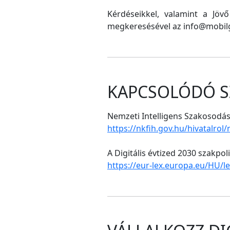
Kérdéseikkel, valamint a Jöv
megkeresésével az info@mobilg
KAPCSOLÓDÓ S
Nemzeti Intelligens Szakosodási
https://nkfih.gov.hu/hivatalrol
A Digitális évtized 2030 szakpol
https://eur-lex.europa.eu/HU/