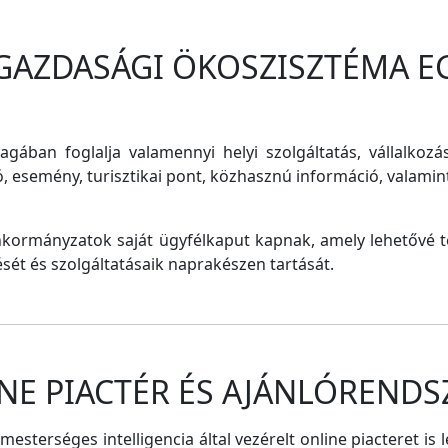
 GAZDASÁGI ÖKOSZISZTÉMA E
magában foglalja valamennyi helyi szolgáltatás, vállalkozá
ó, esemény, turisztikai pont, közhasznú információ, valam
nkormányzatok saját ügyfélkaput kapnak, amely lehetővé te
tését és szolgáltatásaik naprakészen tartását.
NE PIACTÉR ÉS AJÁNLÓRENDS
sterséges intelligencia által vezérelt online piacteret is 