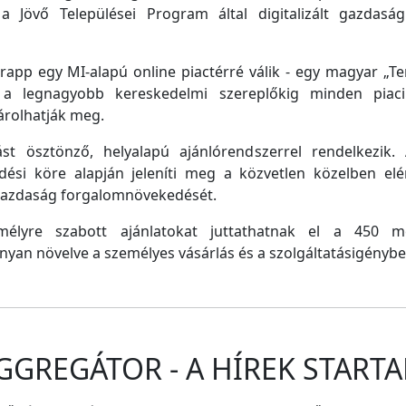
a Jövő Települései Program által digitalizált gazdasági
pp egy MI-alapú online piactérré válik - egy magyar „Tem
e a legnagyobb kereskedelmi szereplőkig minden piaci 
árolhatják meg.
st ösztönző, helyalapú ajánlórendszerrel rendelkezik
dési köre alapján jeleníti meg a közvetlen közelben el
 gazdaság forgalomnövekedését.
emélyre szabott ajánlatokat juttathatnak el a 450 
nyan növelve a személyes vásárlás és a szolgáltatásigénybe
GGREGÁTOR - A HÍREK STARTA