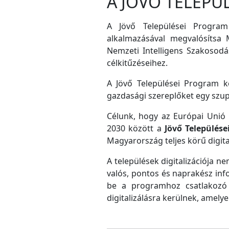
A JÖVŐ TELEPÜ
A Jövő Települései Program
alkalmazásával megvalósítsa M
Nemzeti Intelligens Szakosodás
célkitűzéseihez.
A Jövő Települései Program ke
gazdasági szereplőket egy szu
Célunk, hogy az Európai Unió D
2030 között a
Jövő Település
Magyarország teljes körű digital
A települések digitalizációja ne
valós, pontos és naprakész inf
be a programhoz csatlakozó 
digitalizálásra kerülnek, amely