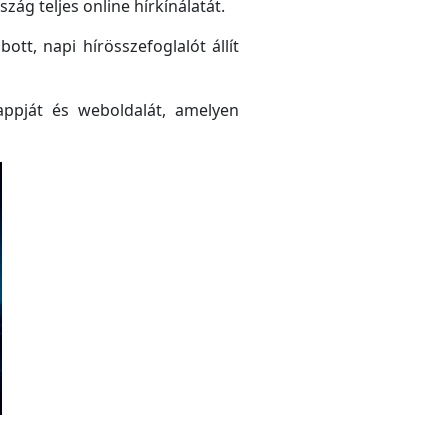
ág teljes online hírkínálatát.
tt, napi hírösszefoglalót állít
ppját és weboldalát, amelyen