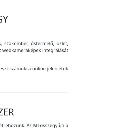
GY
s, szakember, őstermelő, üzlet,
int webkameraképek integrálását
szi számukra online jelenlétük
ZER
létrehozunk. Az MI összegyűjti a