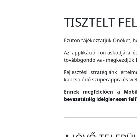
TISZTELT F
Ezúton tájékoztatjuk Önöket, ho
Az applikáció forráskódjára é
továbbgondolva - megkezdjük
Fejlesztési stratégiánk érte
kapcsolódó szuperappra és web
Ennek megfelelően a MobilG
bevezetéséig ideiglenesen fel