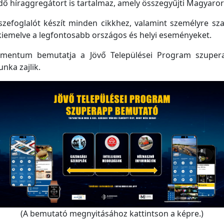
 híraggregátort is tartalmaz, amely összegyűjti Magyarorsz
efoglalót készít minden cikkhez, valamint személyre szabo
kiemelve a legfontosabb országos és helyi eseményeket.
mentum bemutatja a Jövő Települései Program szupera
unka zajlik.
(A bemutató megnyitásához kattintson a képre.)