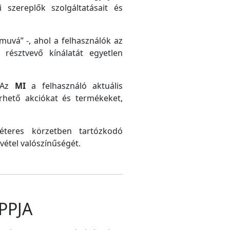
 szereplők szolgáltatásait és
uvá” -, ahol a felhasználók az
résztvevő kínálatát egyetlen
. Az
MI
a felhasználó aktuális
érhető akciókat és termékeket,
méteres körzetben tartózkodó
vétel valószínűségét.
PPJA