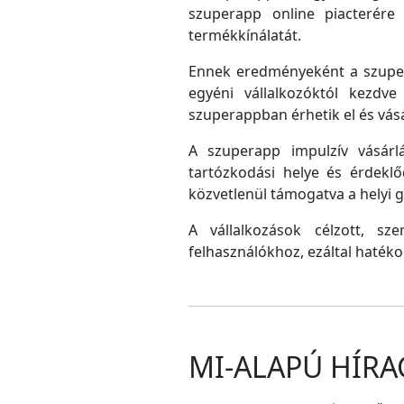
szuperapp online piacterére 
termékkínálatát.
Ennek eredményeként a szupera
egyéni vállalkozóktól kezdv
szuperappban érhetik el és vás
A szuperapp impulzív vásárlá
tartózkodási helye és érdeklő
közvetlenül támogatva a helyi
A vállalkozások célzott, sz
felhasználókhoz, ezáltal hatéko
MI-ALAPÚ HÍRA