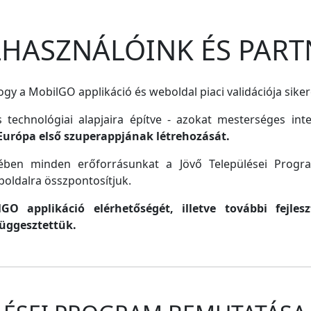
ELHASZNÁLÓINK ÉS PART
gy a MobilGO applikáció és weboldal piaci validációja siker
s technológiai alapjaira építve - azokat mesterséges inte
Európa első szuperappjának létrehozását.
lmében minden erőforrásunkat a Jövő Települései Progr
oldalra összpontosítjuk.
O applikáció elérhetőségét, illetve további fejle
függesztettük.