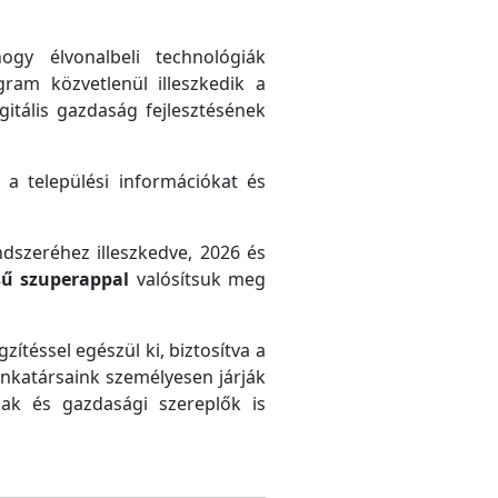
gy élvonalbeli technológiák
gram közvetlenül illeszkedik a
gitális gazdaság fejlesztésének
 a települési információkat és
ndszeréhez illeszkedve, 2026 és
sű szuperappal
valósítsuk meg
zítéssel egészül ki, biztosítva a
unkatársaink személyesen járják
ak és gazdasági szereplők is