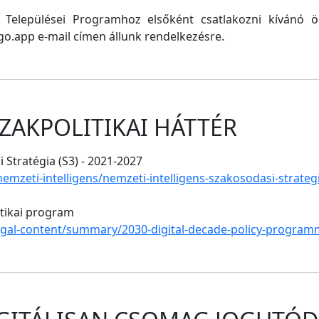
ő Települései Programhoz elsőként csatlakozni kívánó
o.app e-mail címen állunk rendelkezésre.
ZAKPOLITIKAI HÁTTÉR
 Stratégia (S3) - 2021-2027
/nemzeti-intelligens/nemzeti-intelligens-szakosodasi-strate
itikai program
legal-content/summary/2030-digital-decade-policy-program