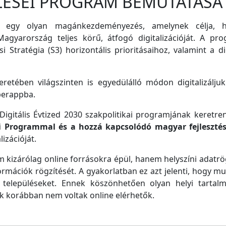
LÉSEI PROGRAM BEMUTATÁSA
 egy olyan magánkezdeményezés, amelynek célja, ho
agyarország teljes körű, átfogó digitalizációját. A pro
i Stratégia (S3) horizontális prioritásaihoz, valamint a di
retében világszinten is egyedülálló módon digitalizáljuk
perappba.
igitális Évtized 2030 szakpolitikai programjának keretre
ei Programmal és a hozzá kapcsolódó magyar fejleszté
izációját.
m kizárólag online forrásokra épül, hanem helyszíni adatrög
ormációk rögzítését. A gyakorlatban ez azt jelenti, hogy m
településeket. Ennek köszönhetően olyan helyi tartalm
ek korábban nem voltak online elérhetők.