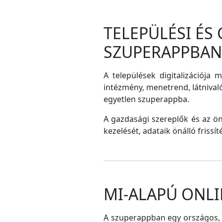
TELEPÜLÉSI ÉS
SZUPERAPPBAN
A települések digitalizációja 
intézmény, menetrend, látnival
egyetlen szuperappba.
A gazdasági szereplők és az ö
kezelését, adataik önálló frissí
MI-ALAPÚ ONLI
A szuperappban egy országos, me