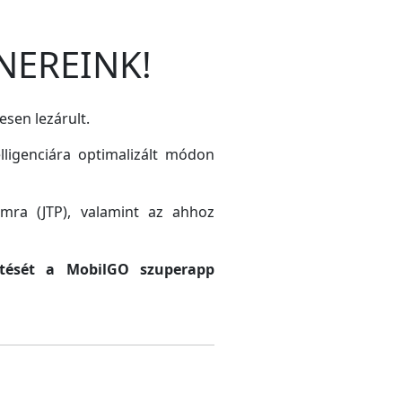
NEREINK!
esen lezárult.
lligenciára optimalizált módon
amra (JTP), valamint az ahhoz
sztését a MobilGO szuperapp