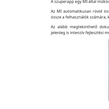
A szuperapp egy MI-által működő
Az MI automatikusan rövid össz
össze a felhasználók számára, 
Az alább megtekinthető doku
jelenleg is intenzív fejlesztési m