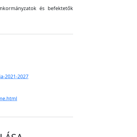
 önkormányzatok és befektetők
gia-2021-2027
me.html