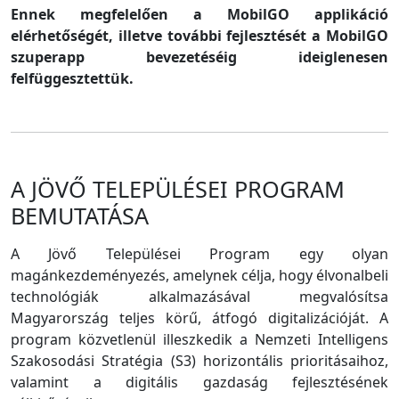
Ennek megfelelően a MobilGO applikáció
elérhetőségét, illetve további fejlesztését a MobilGO
szuperapp bevezetéséig ideiglenesen
felfüggesztettük.
A JÖVŐ TELEPÜLÉSEI PROGRAM
BEMUTATÁSA
A Jövő Települései Program egy olyan
magánkezdeményezés, amelynek célja, hogy élvonalbeli
technológiák alkalmazásával megvalósítsa
Magyarország teljes körű, átfogó digitalizációját. A
program közvetlenül illeszkedik a Nemzeti Intelligens
Szakosodási Stratégia (S3) horizontális prioritásaihoz,
valamint a digitális gazdaság fejlesztésének