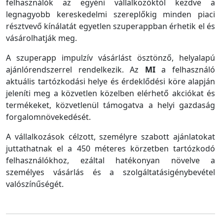
felhasználók az egyéni vállalkozóktól kezdve a
legnagyobb kereskedelmi szereplőkig minden piaci
résztvevő kínálatát egyetlen szuperappban érhetik el és
vásárolhatják meg.
A szuperapp impulzív vásárlást ösztönző, helyalapú
ajánlórendszerrel rendelkezik. Az
MI
a felhasználó
aktuális tartózkodási helye és érdeklődési köre alapján
jeleníti meg a közvetlen közelben elérhető akciókat és
termékeket, közvetlenül támogatva a helyi gazdaság
forgalomnövekedését.
A vállalkozások célzott, személyre szabott ajánlatokat
juttathatnak el a 450 méteres körzetben tartózkodó
felhasználókhoz, ezáltal hatékonyan növelve a
személyes vásárlás és a szolgáltatásigénybevétel
valószínűségét.