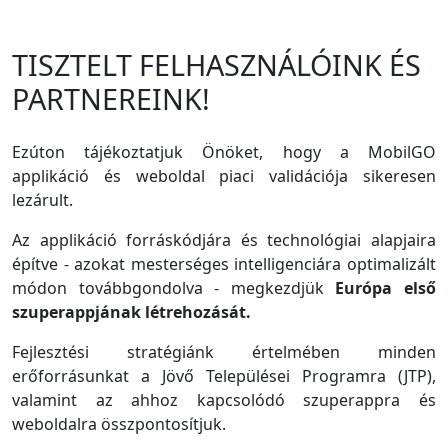
TISZTELT FELHASZNÁLÓINK ÉS
PARTNEREINK!
Ezúton tájékoztatjuk Önöket, hogy a MobilGO
applikáció és weboldal piaci validációja sikeresen
lezárult.
Az applikáció forráskódjára és technológiai alapjaira
építve - azokat mesterséges intelligenciára optimalizált
módon továbbgondolva - megkezdjük
Európa első
szuperappjának létrehozását.
Fejlesztési stratégiánk értelmében minden
erőforrásunkat a Jövő Települései Programra (JTP),
valamint az ahhoz kapcsolódó szuperappra és
weboldalra összpontosítjuk.