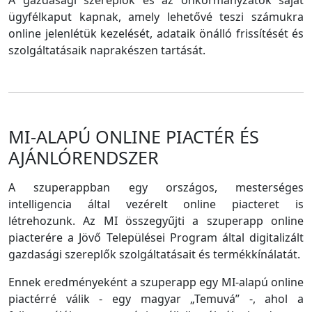
A gazdasági szereplők és az önkormányzatok saját
ügyfélkaput kapnak, amely lehetővé teszi számukra
online jelenlétük kezelését, adataik önálló frissítését és
szolgáltatásaik naprakészen tartását.
MI-ALAPÚ ONLINE PIACTÉR ÉS
AJÁNLÓRENDSZER
A szuperappban egy országos, mesterséges
intelligencia által vezérelt online piacteret is
létrehozunk. Az MI összegyűjti a szuperapp online
piacterére a Jövő Települései Program által digitalizált
gazdasági szereplők szolgáltatásait és termékkínálatát.
Ennek eredményeként a szuperapp egy MI-alapú online
piactérré válik - egy magyar „Temuvá” -, ahol a