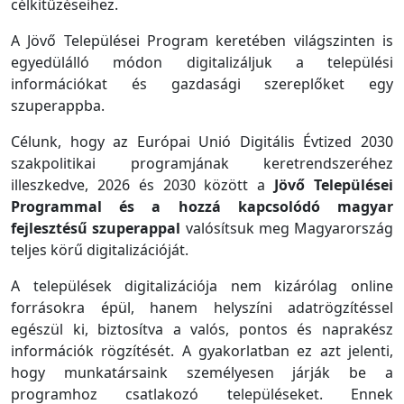
célkitűzéseihez.
A Jövő Települései Program keretében világszinten is
egyedülálló módon digitalizáljuk a települési
információkat és gazdasági szereplőket egy
szuperappba.
Célunk, hogy az Európai Unió Digitális Évtized 2030
szakpolitikai programjának keretrendszeréhez
illeszkedve, 2026 és 2030 között a
Jövő Települései
Programmal és a hozzá kapcsolódó magyar
fejlesztésű szuperappal
valósítsuk meg Magyarország
teljes körű digitalizációját.
A települések digitalizációja nem kizárólag online
forrásokra épül, hanem helyszíni adatrögzítéssel
egészül ki, biztosítva a valós, pontos és naprakész
információk rögzítését. A gyakorlatban ez azt jelenti,
hogy munkatársaink személyesen járják be a
programhoz csatlakozó településeket. Ennek