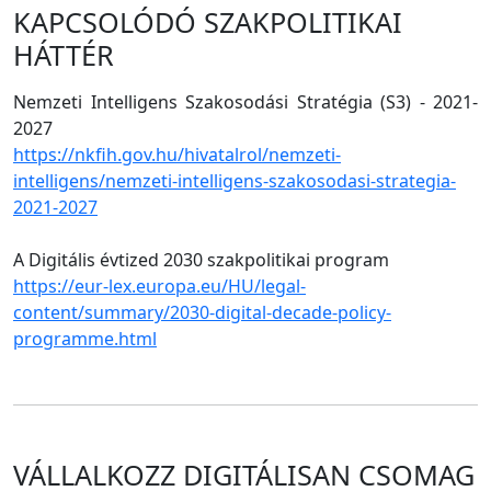
KAPCSOLÓDÓ SZAKPOLITIKAI
HÁTTÉR
Nemzeti Intelligens Szakosodási Stratégia (S3) - 2021-
2027
https://nkfih.gov.hu/hivatalrol/nemzeti-
intelligens/nemzeti-intelligens-szakosodasi-strategia-
2021-2027
A Digitális évtized 2030 szakpolitikai program
https://eur-lex.europa.eu/HU/legal-
content/summary/2030-digital-decade-policy-
programme.html
VÁLLALKOZZ DIGITÁLISAN CSOMAG