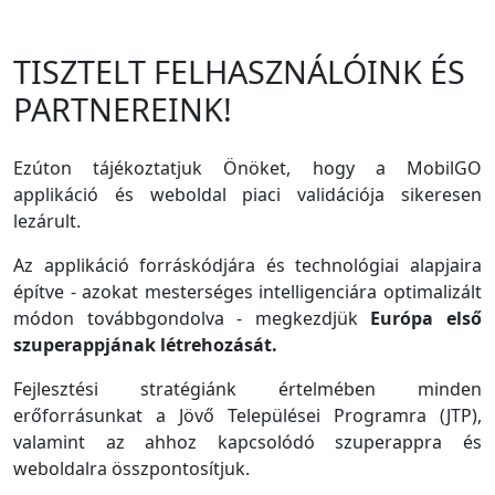
TISZTELT FELHASZNÁLÓINK ÉS
PARTNEREINK!
Ezúton tájékoztatjuk Önöket, hogy a MobilGO
applikáció és weboldal piaci validációja sikeresen
lezárult.
Az applikáció forráskódjára és technológiai alapjaira
építve - azokat mesterséges intelligenciára optimalizált
módon továbbgondolva - megkezdjük
Európa első
szuperappjának létrehozását.
Fejlesztési stratégiánk értelmében minden
erőforrásunkat a Jövő Települései Programra (JTP),
valamint az ahhoz kapcsolódó szuperappra és
weboldalra összpontosítjuk.