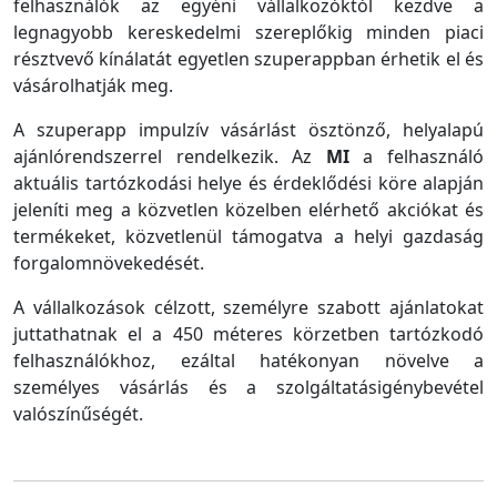
felhasználók az egyéni vállalkozóktól kezdve a
legnagyobb kereskedelmi szereplőkig minden piaci
résztvevő kínálatát egyetlen szuperappban érhetik el és
vásárolhatják meg.
A szuperapp impulzív vásárlást ösztönző, helyalapú
ajánlórendszerrel rendelkezik. Az
MI
a felhasználó
aktuális tartózkodási helye és érdeklődési köre alapján
jeleníti meg a közvetlen közelben elérhető akciókat és
termékeket, közvetlenül támogatva a helyi gazdaság
forgalomnövekedését.
A vállalkozások célzott, személyre szabott ajánlatokat
juttathatnak el a 450 méteres körzetben tartózkodó
felhasználókhoz, ezáltal hatékonyan növelve a
személyes vásárlás és a szolgáltatásigénybevétel
valószínűségét.