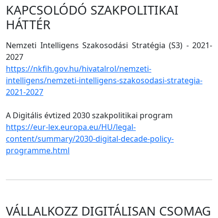
KAPCSOLÓDÓ SZAKPOLITIKAI
HÁTTÉR
Nemzeti Intelligens Szakosodási Stratégia (S3) - 2021-
2027
https://nkfih.gov.hu/hivatalrol/nemzeti-
intelligens/nemzeti-intelligens-szakosodasi-strategia-
2021-2027
A Digitális évtized 2030 szakpolitikai program
https://eur-lex.europa.eu/HU/legal-
content/summary/2030-digital-decade-policy-
programme.html
VÁLLALKOZZ DIGITÁLISAN CSOMAG