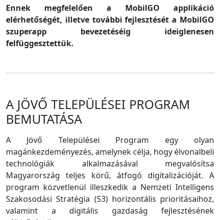
Ennek megfelelően a MobilGO applikáció
elérhetőségét, illetve további fejlesztését a MobilGO
szuperapp bevezetéséig ideiglenesen
felfüggesztettük.
A JÖVŐ TELEPÜLÉSEI PROGRAM
BEMUTATÁSA
A Jövő Települései Program egy olyan
magánkezdeményezés, amelynek célja, hogy élvonalbeli
technológiák alkalmazásával megvalósítsa
Magyarország teljes körű, átfogó digitalizációját. A
program közvetlenül illeszkedik a Nemzeti Intelligens
Szakosodási Stratégia (S3) horizontális prioritásaihoz,
valamint a digitális gazdaság fejlesztésének