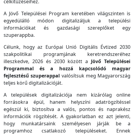
célkitűzéseihez.
A Jövő Települései Program keretében világszinten is
egyedülálló módon digitalizáljuk a települési
információkat és gazdasági szereplőket egy
szuperappba.
Célunk, hogy az Európai Unió Digitális Évtized 2030
szakpolitikai programjának keretrendszeréhez
illeszkedve, 2026 és 2030 között a
Jövő Települései
Programmal és a hozzá kapcsolódó magyar
fejlesztésű szuperappal
valósítsuk meg Magyarország
teljes körű digitalizációját.
A települések digitalizációja nem kizárólag online
forrásokra épül, hanem helyszíni adatrögzítéssel
egészül ki, biztosítva a valós, pontos és naprakész
információk rögzítését. A gyakorlatban ez azt jelenti,
hogy munkatársaink személyesen járják be a
programhoz csatlakozó településeket. Ennek