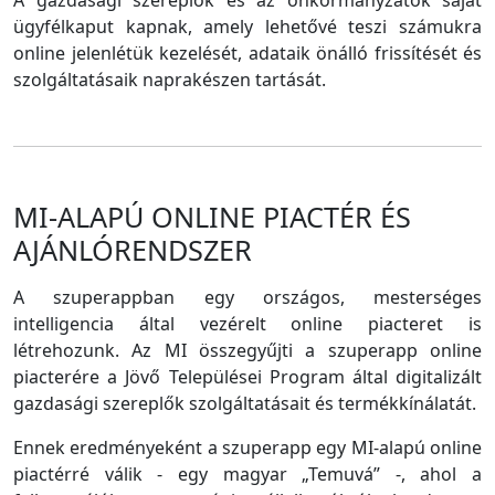
A gazdasági szereplők és az önkormányzatok saját
ügyfélkaput kapnak, amely lehetővé teszi számukra
online jelenlétük kezelését, adataik önálló frissítését és
szolgáltatásaik naprakészen tartását.
MI-ALAPÚ ONLINE PIACTÉR ÉS
AJÁNLÓRENDSZER
A szuperappban egy országos, mesterséges
intelligencia által vezérelt online piacteret is
létrehozunk. Az MI összegyűjti a szuperapp online
piacterére a Jövő Települései Program által digitalizált
gazdasági szereplők szolgáltatásait és termékkínálatát.
Ennek eredményeként a szuperapp egy MI-alapú online
piactérré válik - egy magyar „Temuvá” -, ahol a