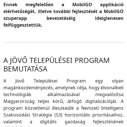
Ennek megfelelően a MobilGO applikáció
elérhetőségét, illetve további fejlesztését a MobilGO
szuperapp bevezetéséig ideiglenesen
felfüggesztettük.
A JÖVŐ TELEPÜLÉSEI PROGRAM
BEMUTATÁSA
A Jövő Települései Program egy olyan
magánkezdeményezés, amelynek célja, hogy élvonalbeli
technológiák alkalmazásával megvalósítsa
Magyarország teljes körű, átfogó digitalizációját. A
program közvetlenül illeszkedik a Nemzeti Intelligens
Szakosodási Stratégia (S3) horizontális prioritásaihoz,
valamint a digitális gazdaság fejlesztésének