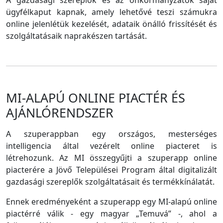
A gazdasági szereplők és az önkormányzatok saját
ügyfélkaput kapnak, amely lehetővé teszi számukra
online jelenlétük kezelését, adataik önálló frissítését és
szolgáltatásaik naprakészen tartását.
MI-ALAPÚ ONLINE PIACTÉR ÉS
AJÁNLÓRENDSZER
A szuperappban egy országos, mesterséges
intelligencia által vezérelt online piacteret is
létrehozunk. Az MI összegyűjti a szuperapp online
piacterére a Jövő Települései Program által digitalizált
gazdasági szereplők szolgáltatásait és termékkínálatát.
Ennek eredményeként a szuperapp egy MI-alapú online
piactérré válik - egy magyar „Temuvá” -, ahol a