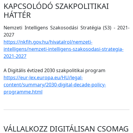
KAPCSOLÓDÓ SZAKPOLITIKAI
HÁTTÉR
Nemzeti Intelligens Szakosodási Stratégia (S3) - 2021-
2027
https://nkfih.gov.hu/hivatalrol/nemzeti-
intelligens/nemzeti-intelligens-szakosodasi-strategia-
2021-2027
A Digitális évtized 2030 szakpolitikai program
https://eur-lex.europa.eu/HU/legal-
content/summary/2030-digital-decade-policy-
programme.html
VÁLLALKOZZ DIGITÁLISAN CSOMAG