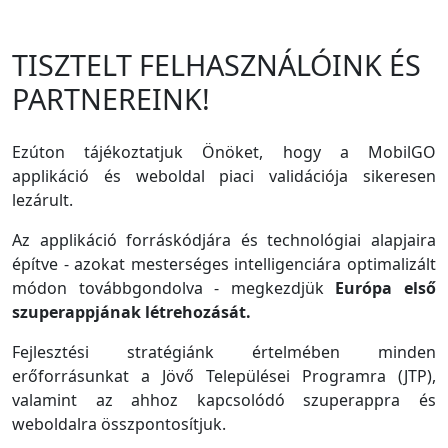
TISZTELT FELHASZNÁLÓINK ÉS
PARTNEREINK!
Ezúton tájékoztatjuk Önöket, hogy a MobilGO
applikáció és weboldal piaci validációja sikeresen
lezárult.
Az applikáció forráskódjára és technológiai alapjaira
építve - azokat mesterséges intelligenciára optimalizált
módon továbbgondolva - megkezdjük
Európa első
szuperappjának létrehozását.
Fejlesztési stratégiánk értelmében minden
erőforrásunkat a Jövő Települései Programra (JTP),
valamint az ahhoz kapcsolódó szuperappra és
weboldalra összpontosítjuk.