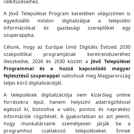
célkitűzéseihez.
A Jövő Települései Program keretében világszinten is
egyedülálló módon digitalizáljuk a települési
információkat és gazdasági szereplőket egy
szuperappba.
Célunk, hogy az Európai Unió Digitális Évtized 2030
szakpolitikai programjának keretrendszeréhez
illeszkedve, 2026 és 2030 között a
Jövő Települései
Programmal és a hozzá kapcsolódó magyar
fejlesztésű szuperappal
valósítsuk meg Magyarország
teljes körű digitalizációját.
A települések digitalizációja nem kizárólag online
forrásokra épül, hanem helyszíni adatrögzítéssel
egészül ki, biztosítva a valós, pontos és naprakész
információk rögzítését. A gyakorlatban ez azt jelenti,
hogy munkatársaink személyesen járják be a
programhoz csatlakozó településeket. Ennek