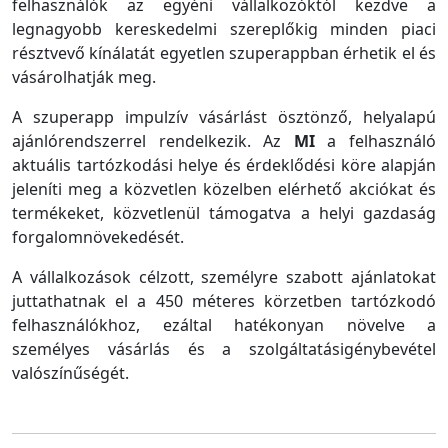
felhasználók az egyéni vállalkozóktól kezdve a
legnagyobb kereskedelmi szereplőkig minden piaci
résztvevő kínálatát egyetlen szuperappban érhetik el és
vásárolhatják meg.
A szuperapp impulzív vásárlást ösztönző, helyalapú
ajánlórendszerrel rendelkezik. Az
MI
a felhasználó
aktuális tartózkodási helye és érdeklődési köre alapján
jeleníti meg a közvetlen közelben elérhető akciókat és
termékeket, közvetlenül támogatva a helyi gazdaság
forgalomnövekedését.
A vállalkozások célzott, személyre szabott ajánlatokat
juttathatnak el a 450 méteres körzetben tartózkodó
felhasználókhoz, ezáltal hatékonyan növelve a
személyes vásárlás és a szolgáltatásigénybevétel
valószínűségét.