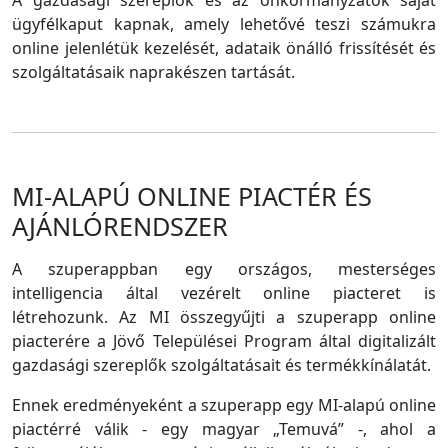
A gazdasági szereplők és az önkormányzatok saját
ügyfélkaput kapnak, amely lehetővé teszi számukra
online jelenlétük kezelését, adataik önálló frissítését és
szolgáltatásaik naprakészen tartását.
MI-ALAPÚ ONLINE PIACTÉR ÉS
AJÁNLÓRENDSZER
A szuperappban egy országos, mesterséges
intelligencia által vezérelt online piacteret is
létrehozunk. Az MI összegyűjti a szuperapp online
piacterére a Jövő Települései Program által digitalizált
gazdasági szereplők szolgáltatásait és termékkínálatát.
Ennek eredményeként a szuperapp egy MI-alapú online
piactérré válik - egy magyar „Temuvá” -, ahol a