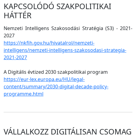
KAPCSOLÓDÓ SZAKPOLITIKAI
HÁTTÉR
Nemzeti Intelligens Szakosodási Stratégia (S3) - 2021-
2027
https://nkfih.gov.hu/hivatalrol/nemzeti-
intelligens/nemzeti-intelligens-szakosodasi-strategia-
2021-2027
A Digitális évtized 2030 szakpolitikai program
https://eur-lex.europa.eu/HU/legal-
content/summary/2030-digital-decade-policy-
programme.html
VÁLLALKOZZ DIGITÁLISAN CSOMAG