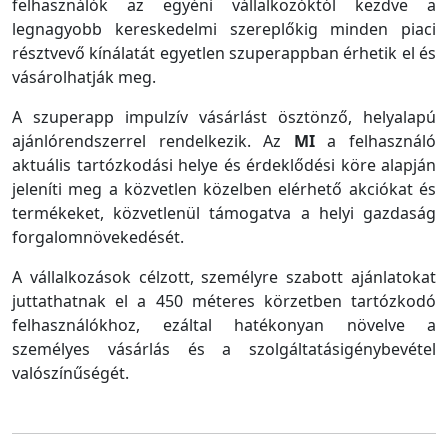
felhasználók az egyéni vállalkozóktól kezdve a
legnagyobb kereskedelmi szereplőkig minden piaci
résztvevő kínálatát egyetlen szuperappban érhetik el és
vásárolhatják meg.
A szuperapp impulzív vásárlást ösztönző, helyalapú
ajánlórendszerrel rendelkezik. Az
MI
a felhasználó
aktuális tartózkodási helye és érdeklődési köre alapján
jeleníti meg a közvetlen közelben elérhető akciókat és
termékeket, közvetlenül támogatva a helyi gazdaság
forgalomnövekedését.
A vállalkozások célzott, személyre szabott ajánlatokat
juttathatnak el a 450 méteres körzetben tartózkodó
felhasználókhoz, ezáltal hatékonyan növelve a
személyes vásárlás és a szolgáltatásigénybevétel
valószínűségét.