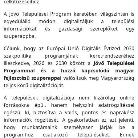
célkitűzéseihez.
A Jövő Települései Program keretében világszinten is
egyedülálló módon digitalizáljuk a települési
információkat és gazdasági szereplőket egy
szuperappba.
Célunk, hogy az Európai Unió Digitális Évtized 2030
szakpolitikai programjának keretrendszeréhez
illeszkedve, 2026 és 2030 között a
Jövő Települései
Programmal és a hozzá kapcsolódó magyar
fejlesztésű szuperappal
valósítsuk meg Magyarország
teljes körű digitalizációját.
A települések digitalizációja nem kizárólag online
forrásokra épül, hanem helyszíni adatrögzítéssel
egészül ki, biztosítva a valós, pontos és naprakész
információk rögzítését. A gyakorlatban ez azt jelenti,
hogy munkatársaink személyesen járják be a
programhoz csatlakozó településeket. Ennek