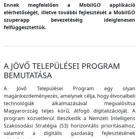
Ennek megfelelően a MobilGO applikáció
elérhetőségét, illetve további fejlesztését a MobilGO
szuperapp bevezetéséig ideiglenesen
felfüggesztettük.
A JÖVŐ TELEPÜLÉSEI PROGRAM
BEMUTATÁSA
A Jövő Települései Program egy olyan
magánkezdeményezés, amelynek célja, hogy élvonalbeli
technológiák alkalmazásával megvalósítsa
Magyarország teljes körű, átfogó digitalizációját. A
program közvetlenül illeszkedik a Nemzeti Intelligens
Szakosodási Stratégia (S3) horizontális prioritásaihoz,
valamint a digitális gazdaság fejlesztésének