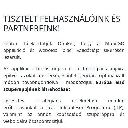
TISZTELT FELHASZNÁLÓINK ÉS
PARTNEREINK!
Ezúton tájékoztatjuk Önöket, hogy a MobilGO
applikáció és weboldal piaci validációja sikeresen
lezárult.
Az applikáció forráskódjára és technológiai alapjaira
építve - azokat mesterséges intelligenciára optimalizált
módon továbbgondolva - megkezdjük
Európa első
szuperappjának létrehozását.
Fejlesztési stratégiánk értelmében minden
erőforrásunkat a Jövő Települései Programra (JTP),
valamint az ahhoz kapcsolódó szuperappra és
weboldalra összpontosítjuk.