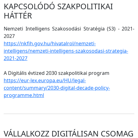
KAPCSOLÓDÓ SZAKPOLITIKAI
HÁTTÉR
Nemzeti Intelligens Szakosodási Stratégia (S3) - 2021-
2027
https://nkfih.gov.hu/hivatalrol/nemzeti-
intelligens/nemzeti-intelligens-szakosodasi-strategia-
2021-2027
A Digitális évtized 2030 szakpolitikai program
https://eur-lex.europa.eu/HU/legal-
content/summary/2030-digital-decade-policy-
programme.html
VÁLLALKOZZ DIGITÁLISAN CSOMAG