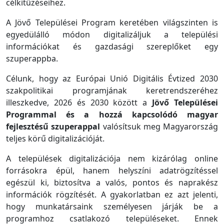
célkitűzéseihez.
A Jövő Települései Program keretében világszinten is
egyedülálló módon digitalizáljuk a települési
információkat és gazdasági szereplőket egy
szuperappba.
Célunk, hogy az Európai Unió Digitális Évtized 2030
szakpolitikai programjának keretrendszeréhez
illeszkedve, 2026 és 2030 között a
Jövő Települései
Programmal és a hozzá kapcsolódó magyar
fejlesztésű szuperappal
valósítsuk meg Magyarország
teljes körű digitalizációját.
A települések digitalizációja nem kizárólag online
forrásokra épül, hanem helyszíni adatrögzítéssel
egészül ki, biztosítva a valós, pontos és naprakész
információk rögzítését. A gyakorlatban ez azt jelenti,
hogy munkatársaink személyesen járják be a
programhoz csatlakozó településeket. Ennek