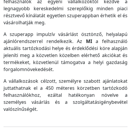
felhasználók az egyéni vállalkozóktól kezdve a
legnagyobb kereskedelmi szereplőkig minden piaci
résztvevő kínálatát egyetlen szuperappban érhetik el és
vásárolhatják meg.
A szuperapp impulzív vásárlást ösztönző, helyalapú
ajánlórendszerrel rendelkezik. Az
MI
a felhasználó
aktuális tartózkodási helye és érdeklődési köre alapján
jeleníti meg a közvetlen közelben elérhető akciókat és
termékeket, közvetlenül támogatva a helyi gazdaság
forgalomnövekedését.
A vállalkozások célzott, személyre szabott ajánlatokat
juttathatnak el a 450 méteres körzetben tartózkodó
felhasználókhoz, ezáltal hatékonyan növelve a
személyes vásárlás és a szolgáltatásigénybevétel
valószínűségét.