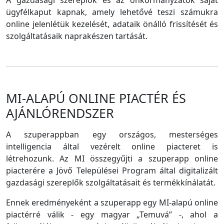
A gazdasági szereplők és az önkormányzatok saját
ügyfélkaput kapnak, amely lehetővé teszi számukra
online jelenlétük kezelését, adataik önálló frissítését és
szolgáltatásaik naprakészen tartását.
MI-ALAPÚ ONLINE PIACTÉR ÉS
AJÁNLÓRENDSZER
A szuperappban egy országos, mesterséges
intelligencia által vezérelt online piacteret is
létrehozunk. Az MI összegyűjti a szuperapp online
piacterére a Jövő Települései Program által digitalizált
gazdasági szereplők szolgáltatásait és termékkínálatát.
Ennek eredményeként a szuperapp egy MI-alapú online
piactérré válik - egy magyar „Temuvá” -, ahol a