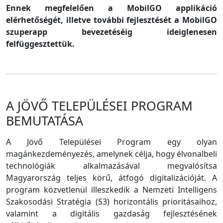
Ennek megfelelően a MobilGO applikáció
elérhetőségét, illetve további fejlesztését a MobilGO
szuperapp bevezetéséig ideiglenesen
felfüggesztettük.
A JÖVŐ TELEPÜLÉSEI PROGRAM
BEMUTATÁSA
A Jövő Települései Program egy olyan
magánkezdeményezés, amelynek célja, hogy élvonalbeli
technológiák alkalmazásával megvalósítsa
Magyarország teljes körű, átfogó digitalizációját. A
program közvetlenül illeszkedik a Nemzeti Intelligens
Szakosodási Stratégia (S3) horizontális prioritásaihoz,
valamint a digitális gazdaság fejlesztésének