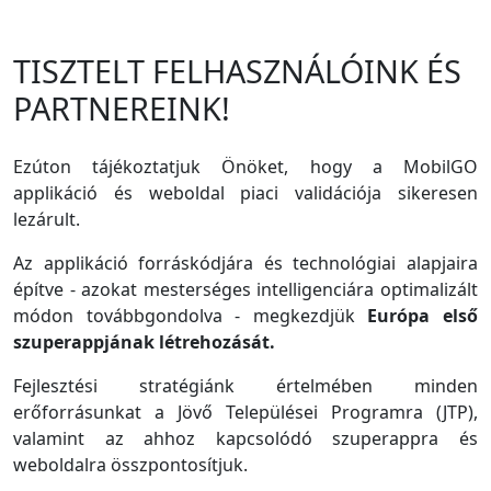
TISZTELT FELHASZNÁLÓINK ÉS
PARTNEREINK!
Ezúton tájékoztatjuk Önöket, hogy a MobilGO
applikáció és weboldal piaci validációja sikeresen
lezárult.
Az applikáció forráskódjára és technológiai alapjaira
építve - azokat mesterséges intelligenciára optimalizált
módon továbbgondolva - megkezdjük
Európa első
szuperappjának létrehozását.
Fejlesztési stratégiánk értelmében minden
erőforrásunkat a Jövő Települései Programra (JTP),
valamint az ahhoz kapcsolódó szuperappra és
weboldalra összpontosítjuk.