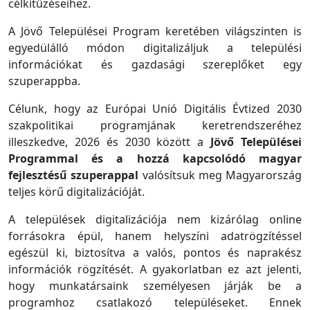
célkitűzéseihez.
A Jövő Települései Program keretében világszinten is
egyedülálló módon digitalizáljuk a települési
információkat és gazdasági szereplőket egy
szuperappba.
Célunk, hogy az Európai Unió Digitális Évtized 2030
szakpolitikai programjának keretrendszeréhez
illeszkedve, 2026 és 2030 között a
Jövő Települései
Programmal és a hozzá kapcsolódó magyar
fejlesztésű szuperappal
valósítsuk meg Magyarország
teljes körű digitalizációját.
A települések digitalizációja nem kizárólag online
forrásokra épül, hanem helyszíni adatrögzítéssel
egészül ki, biztosítva a valós, pontos és naprakész
információk rögzítését. A gyakorlatban ez azt jelenti,
hogy munkatársaink személyesen járják be a
programhoz csatlakozó településeket. Ennek