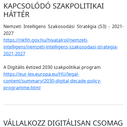
KAPCSOLÓDÓ SZAKPOLITIKAI
HÁTTÉR
Nemzeti Intelligens Szakosodási Stratégia (S3) - 2021-
2027
https://nkfih.gov.hu/hivatalrol/nemzeti-
intelligens/nemzeti-intelligens-szakosodasi-strategia-
2021-2027
A Digitális évtized 2030 szakpolitikai program
https://eur-lex.europa.eu/HU/legal-
content/summary/2030-digital-decade-policy-
programme.html
VÁLLALKOZZ DIGITÁLISAN CSOMAG