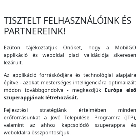
TISZTELT FELHASZNÁLÓINK ÉS
PARTNEREINK!
Ezúton tájékoztatjuk Önöket, hogy a MobilGO
applikáció és weboldal piaci validációja sikeresen
lezárult.
Az applikáció forráskódjára és technológiai alapjaira
építve - azokat mesterséges intelligenciára optimalizált
módon továbbgondolva - megkezdjük
Európa első
szuperappjának létrehozását.
Fejlesztési stratégiánk értelmében minden
erőforrásunkat a Jövő Települései Programra (JTP),
valamint az ahhoz kapcsolódó szuperappra és
weboldalra összpontosítjuk.