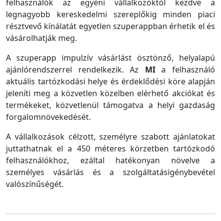
felhasználók az egyéni vállalkozóktól kezdve a
legnagyobb kereskedelmi szereplőkig minden piaci
résztvevő kínálatát egyetlen szuperappban érhetik el és
vásárolhatják meg.
A szuperapp impulzív vásárlást ösztönző, helyalapú
ajánlórendszerrel rendelkezik. Az
MI
a felhasználó
aktuális tartózkodási helye és érdeklődési köre alapján
jeleníti meg a közvetlen közelben elérhető akciókat és
termékeket, közvetlenül támogatva a helyi gazdaság
forgalomnövekedését.
A vállalkozások célzott, személyre szabott ajánlatokat
juttathatnak el a 450 méteres körzetben tartózkodó
felhasználókhoz, ezáltal hatékonyan növelve a
személyes vásárlás és a szolgáltatásigénybevétel
valószínűségét.