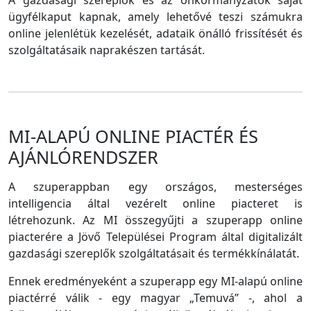
A gazdasági szereplők és az önkormányzatok saját
ügyfélkaput kapnak, amely lehetővé teszi számukra
online jelenlétük kezelését, adataik önálló frissítését és
szolgáltatásaik naprakészen tartását.
MI-ALAPÚ ONLINE PIACTÉR ÉS
AJÁNLÓRENDSZER
A szuperappban egy országos, mesterséges
intelligencia által vezérelt online piacteret is
létrehozunk. Az MI összegyűjti a szuperapp online
piacterére a Jövő Települései Program által digitalizált
gazdasági szereplők szolgáltatásait és termékkínálatát.
Ennek eredményeként a szuperapp egy MI-alapú online
piactérré válik - egy magyar „Temuvá” -, ahol a