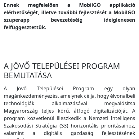
Ennek megfelelően a MobilGO applikáció
elérhetőségét, illetve további fejlesztését a MobilGO
szuperapp bevezetéséig ideiglenesen
felfüggesztettük.
A JÖVŐ TELEPÜLÉSEI PROGRAM
BEMUTATÁSA
A Jövő Települései Program egy olyan
magánkezdeményezés, amelynek célja, hogy élvonalbeli
technológiák alkalmazásával megvalósítsa
Magyarország teljes körű, átfogó digitalizációját. A
program közvetlenül illeszkedik a Nemzeti Intelligens
Szakosodási Stratégia (S3) horizontális prioritásaihoz,
valamint a digitális gazdaság fejlesztésének