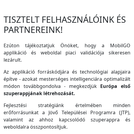
TISZTELT FELHASZNÁLÓINK ÉS
PARTNEREINK!
Ezúton tájékoztatjuk Önöket, hogy a MobilGO
applikáció és weboldal piaci validációja sikeresen
lezárult.
Az applikáció forráskódjára és technológiai alapjaira
építve - azokat mesterséges intelligenciára optimalizált
módon továbbgondolva - megkezdjük
Európa első
szuperappjának létrehozását.
Fejlesztési stratégiánk értelmében minden
erőforrásunkat a Jövő Települései Programra (JTP),
valamint az ahhoz kapcsolódó szuperappra és
weboldalra összpontosítjuk.