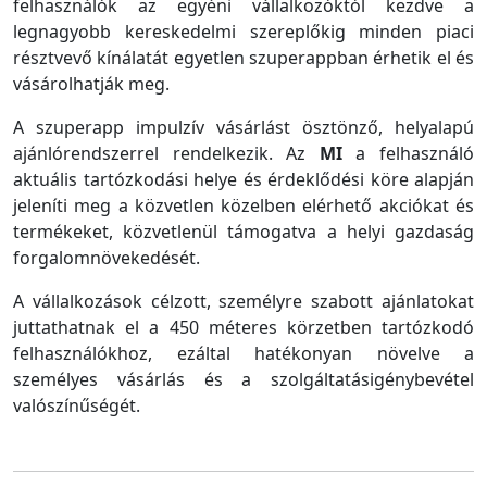
felhasználók az egyéni vállalkozóktól kezdve a
legnagyobb kereskedelmi szereplőkig minden piaci
résztvevő kínálatát egyetlen szuperappban érhetik el és
vásárolhatják meg.
A szuperapp impulzív vásárlást ösztönző, helyalapú
ajánlórendszerrel rendelkezik. Az
MI
a felhasználó
aktuális tartózkodási helye és érdeklődési köre alapján
jeleníti meg a közvetlen közelben elérhető akciókat és
termékeket, közvetlenül támogatva a helyi gazdaság
forgalomnövekedését.
A vállalkozások célzott, személyre szabott ajánlatokat
juttathatnak el a 450 méteres körzetben tartózkodó
felhasználókhoz, ezáltal hatékonyan növelve a
személyes vásárlás és a szolgáltatásigénybevétel
valószínűségét.