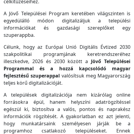
célkitűzéseihez.
A Jövő Települései Program keretében világszinten is
egyedülálló módon digitalizáljuk a települési
információkat és gazdasági szereplőket egy
szuperappba.
Célunk, hogy az Európai Unió Digitális Évtized 2030
szakpolitikai programjának keretrendszeréhez
illeszkedve, 2026 és 2030 között a
Jövő Települései
Programmal és a hozzá kapcsolódó magyar
fejlesztésű szuperappal
valósítsuk meg Magyarország
teljes körű digitalizációját.
A települések digitalizációja nem kizárólag online
forrásokra épül, hanem helyszíni adatrögzítéssel
egészül ki, biztosítva a valós, pontos és naprakész
információk rögzítését. A gyakorlatban ez azt jelenti,
hogy munkatársaink személyesen járják be a
programhoz csatlakozó településeket. Ennek