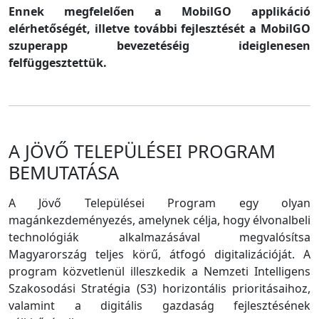
Ennek megfelelően a MobilGO applikáció
elérhetőségét, illetve további fejlesztését a MobilGO
szuperapp bevezetéséig ideiglenesen
felfüggesztettük.
A JÖVŐ TELEPÜLÉSEI PROGRAM
BEMUTATÁSA
A Jövő Települései Program egy olyan
magánkezdeményezés, amelynek célja, hogy élvonalbeli
technológiák alkalmazásával megvalósítsa
Magyarország teljes körű, átfogó digitalizációját. A
program közvetlenül illeszkedik a Nemzeti Intelligens
Szakosodási Stratégia (S3) horizontális prioritásaihoz,
valamint a digitális gazdaság fejlesztésének