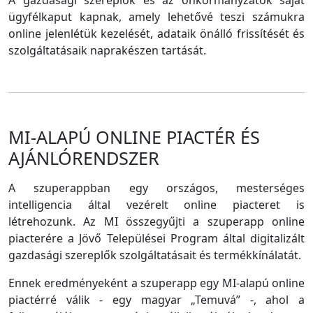
A gazdasági szereplők és az önkormányzatok saját
ügyfélkaput kapnak, amely lehetővé teszi számukra
online jelenlétük kezelését, adataik önálló frissítését és
szolgáltatásaik naprakészen tartását.
MI-ALAPÚ ONLINE PIACTÉR ÉS
AJÁNLÓRENDSZER
A szuperappban egy országos, mesterséges
intelligencia által vezérelt online piacteret is
létrehozunk. Az MI összegyűjti a szuperapp online
piacterére a Jövő Települései Program által digitalizált
gazdasági szereplők szolgáltatásait és termékkínálatát.
Ennek eredményeként a szuperapp egy MI-alapú online
piactérré válik - egy magyar „Temuvá” -, ahol a