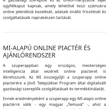
A gazdasági szereplők és az önkormányzatok saját
ügyfélkaput kapnak, amely lehetővé teszi számukra
online jelenlétük kezelését, adataik önálló frissítését és
szolgáltatásaik naprakészen tartását.
MI-ALAPÚ ONLINE PIACTÉR ÉS
AJÁNLÓRENDSZER
A szuperappban egy országos, mesterséges
intelligencia által vezérelt online piacteret is
létrehozunk. Az MI összegyűjti a szuperapp online
piacterére a Jövő Települései Program által digitalizált
gazdasági szereplők szolgáltatásait és termékkínálatát.
Ennek eredményeként a szuperapp egy MI-alapú online
piactérré válik - egy magyar „Temuvá” -, ahol a