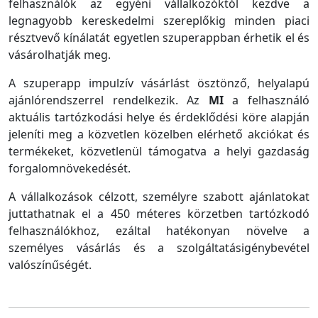
felhasználók az egyéni vállalkozóktól kezdve a
legnagyobb kereskedelmi szereplőkig minden piaci
résztvevő kínálatát egyetlen szuperappban érhetik el és
vásárolhatják meg.
A szuperapp impulzív vásárlást ösztönző, helyalapú
ajánlórendszerrel rendelkezik. Az
MI
a felhasználó
aktuális tartózkodási helye és érdeklődési köre alapján
jeleníti meg a közvetlen közelben elérhető akciókat és
termékeket, közvetlenül támogatva a helyi gazdaság
forgalomnövekedését.
A vállalkozások célzott, személyre szabott ajánlatokat
juttathatnak el a 450 méteres körzetben tartózkodó
felhasználókhoz, ezáltal hatékonyan növelve a
személyes vásárlás és a szolgáltatásigénybevétel
valószínűségét.