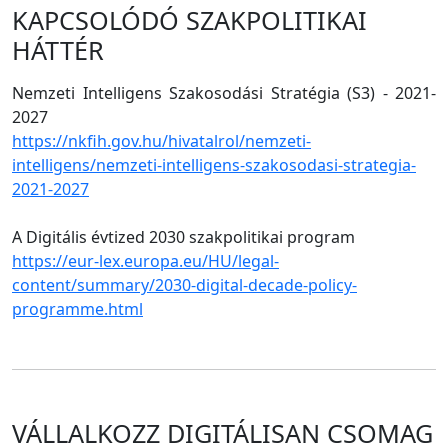
KAPCSOLÓDÓ SZAKPOLITIKAI
HÁTTÉR
Nemzeti Intelligens Szakosodási Stratégia (S3) - 2021-
2027
https://nkfih.gov.hu/hivatalrol/nemzeti-
intelligens/nemzeti-intelligens-szakosodasi-strategia-
2021-2027
A Digitális évtized 2030 szakpolitikai program
https://eur-lex.europa.eu/HU/legal-
content/summary/2030-digital-decade-policy-
programme.html
VÁLLALKOZZ DIGITÁLISAN CSOMAG