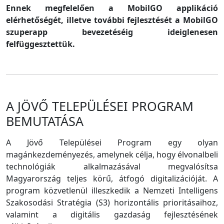
Ennek megfelelően a MobilGO applikáció
elérhetőségét, illetve további fejlesztését a MobilGO
szuperapp bevezetéséig ideiglenesen
felfüggesztettük.
A JÖVŐ TELEPÜLÉSEI PROGRAM
BEMUTATÁSA
A Jövő Települései Program egy olyan
magánkezdeményezés, amelynek célja, hogy élvonalbeli
technológiák alkalmazásával megvalósítsa
Magyarország teljes körű, átfogó digitalizációját. A
program közvetlenül illeszkedik a Nemzeti Intelligens
Szakosodási Stratégia (S3) horizontális prioritásaihoz,
valamint a digitális gazdaság fejlesztésének