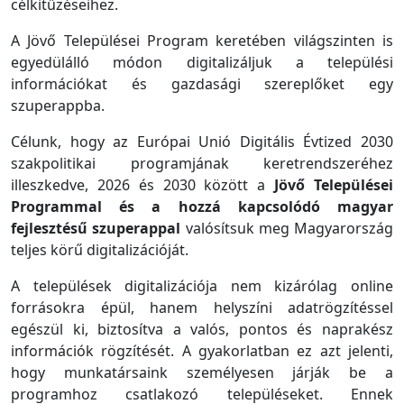
célkitűzéseihez.
A Jövő Települései Program keretében világszinten is
egyedülálló módon digitalizáljuk a települési
információkat és gazdasági szereplőket egy
szuperappba.
Célunk, hogy az Európai Unió Digitális Évtized 2030
szakpolitikai programjának keretrendszeréhez
illeszkedve, 2026 és 2030 között a
Jövő Települései
Programmal és a hozzá kapcsolódó magyar
fejlesztésű szuperappal
valósítsuk meg Magyarország
teljes körű digitalizációját.
A települések digitalizációja nem kizárólag online
forrásokra épül, hanem helyszíni adatrögzítéssel
egészül ki, biztosítva a valós, pontos és naprakész
információk rögzítését. A gyakorlatban ez azt jelenti,
hogy munkatársaink személyesen járják be a
programhoz csatlakozó településeket. Ennek