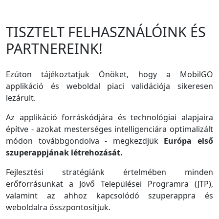
TISZTELT FELHASZNÁLÓINK ÉS
PARTNEREINK!
Ezúton tájékoztatjuk Önöket, hogy a MobilGO
applikáció és weboldal piaci validációja sikeresen
lezárult.
Az applikáció forráskódjára és technológiai alapjaira
építve - azokat mesterséges intelligenciára optimalizált
módon továbbgondolva - megkezdjük
Európa első
szuperappjának létrehozását.
Fejlesztési stratégiánk értelmében minden
erőforrásunkat a Jövő Települései Programra (JTP),
valamint az ahhoz kapcsolódó szuperappra és
weboldalra összpontosítjuk.