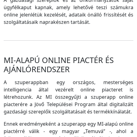
A gazdasági szereplők és az önkormányzatok saját
ügyfélkaput kapnak, amely lehetővé teszi számukra
online jelenlétük kezelését, adataik önálló frissítését és
szolgáltatásaik naprakészen tartását.
MI-ALAPÚ ONLINE PIACTÉR ÉS
AJÁNLÓRENDSZER
A szuperappban egy országos, mesterséges
intelligencia által vezérelt online piacteret is
létrehozunk. Az MI összegyűjti a szuperapp online
piacterére a Jövő Települései Program által digitalizált
gazdasági szereplők szolgáltatásait és termékkínálatát.
Ennek eredményeként a szuperapp egy MI-alapú online
piactérré válik - egy magyar „Temuvá” -, ahol a