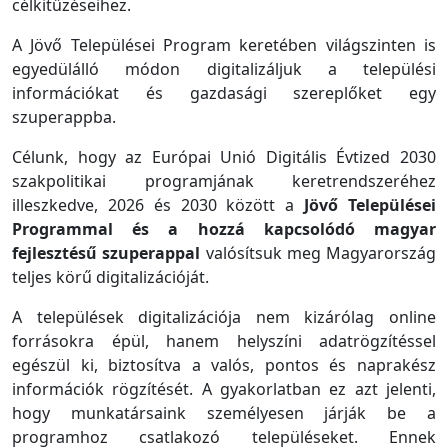
célkitűzéseihez.
A Jövő Települései Program keretében világszinten is
egyedülálló módon digitalizáljuk a települési
információkat és gazdasági szereplőket egy
szuperappba.
Célunk, hogy az Európai Unió Digitális Évtized 2030
szakpolitikai programjának keretrendszeréhez
illeszkedve, 2026 és 2030 között a
Jövő Települései
Programmal és a hozzá kapcsolódó magyar
fejlesztésű szuperappal
valósítsuk meg Magyarország
teljes körű digitalizációját.
A települések digitalizációja nem kizárólag online
forrásokra épül, hanem helyszíni adatrögzítéssel
egészül ki, biztosítva a valós, pontos és naprakész
információk rögzítését. A gyakorlatban ez azt jelenti,
hogy munkatársaink személyesen járják be a
programhoz csatlakozó településeket. Ennek