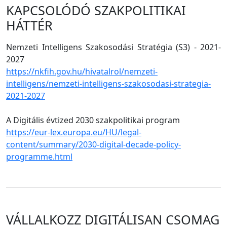
KAPCSOLÓDÓ SZAKPOLITIKAI
HÁTTÉR
Nemzeti Intelligens Szakosodási Stratégia (S3) - 2021-
2027
https://nkfih.gov.hu/hivatalrol/nemzeti-
intelligens/nemzeti-intelligens-szakosodasi-strategia-
2021-2027
A Digitális évtized 2030 szakpolitikai program
https://eur-lex.europa.eu/HU/legal-
content/summary/2030-digital-decade-policy-
programme.html
VÁLLALKOZZ DIGITÁLISAN CSOMAG