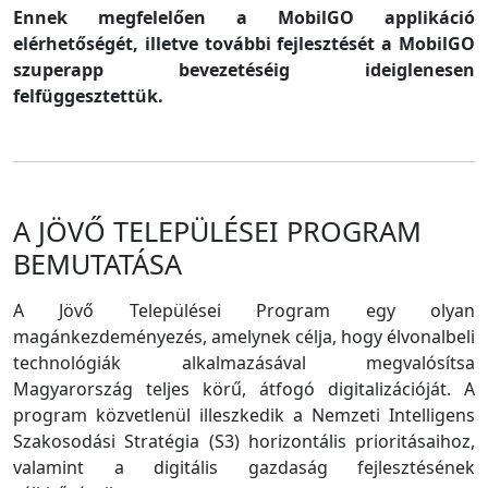
Ennek megfelelően a MobilGO applikáció
elérhetőségét, illetve további fejlesztését a MobilGO
szuperapp bevezetéséig ideiglenesen
felfüggesztettük.
A JÖVŐ TELEPÜLÉSEI PROGRAM
BEMUTATÁSA
A Jövő Települései Program egy olyan
magánkezdeményezés, amelynek célja, hogy élvonalbeli
technológiák alkalmazásával megvalósítsa
Magyarország teljes körű, átfogó digitalizációját. A
program közvetlenül illeszkedik a Nemzeti Intelligens
Szakosodási Stratégia (S3) horizontális prioritásaihoz,
valamint a digitális gazdaság fejlesztésének