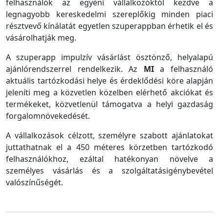
felhasználók az egyéni vállalkozóktól kezdve a
legnagyobb kereskedelmi szereplőkig minden piaci
résztvevő kínálatát egyetlen szuperappban érhetik el és
vásárolhatják meg.
A szuperapp impulzív vásárlást ösztönző, helyalapú
ajánlórendszerrel rendelkezik. Az
MI
a felhasználó
aktuális tartózkodási helye és érdeklődési köre alapján
jeleníti meg a közvetlen közelben elérhető akciókat és
termékeket, közvetlenül támogatva a helyi gazdaság
forgalomnövekedését.
A vállalkozások célzott, személyre szabott ajánlatokat
juttathatnak el a 450 méteres körzetben tartózkodó
felhasználókhoz, ezáltal hatékonyan növelve a
személyes vásárlás és a szolgáltatásigénybevétel
valószínűségét.