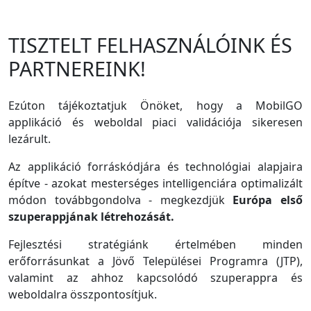
TISZTELT FELHASZNÁLÓINK ÉS
PARTNEREINK!
Ezúton tájékoztatjuk Önöket, hogy a MobilGO
applikáció és weboldal piaci validációja sikeresen
lezárult.
Az applikáció forráskódjára és technológiai alapjaira
építve - azokat mesterséges intelligenciára optimalizált
módon továbbgondolva - megkezdjük
Európa első
szuperappjának létrehozását.
Fejlesztési stratégiánk értelmében minden
erőforrásunkat a Jövő Települései Programra (JTP),
valamint az ahhoz kapcsolódó szuperappra és
weboldalra összpontosítjuk.