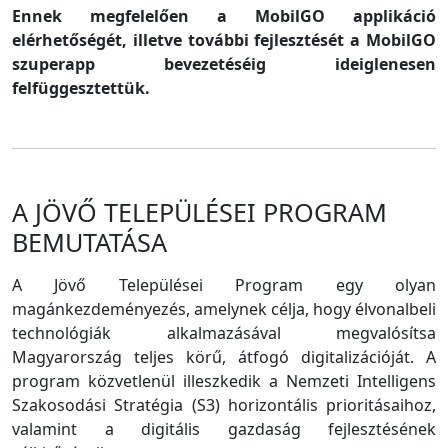
Ennek megfelelően a MobilGO applikáció
elérhetőségét, illetve további fejlesztését a MobilGO
szuperapp bevezetéséig ideiglenesen
felfüggesztettük.
A JÖVŐ TELEPÜLÉSEI PROGRAM
BEMUTATÁSA
A Jövő Települései Program egy olyan
magánkezdeményezés, amelynek célja, hogy élvonalbeli
technológiák alkalmazásával megvalósítsa
Magyarország teljes körű, átfogó digitalizációját. A
program közvetlenül illeszkedik a Nemzeti Intelligens
Szakosodási Stratégia (S3) horizontális prioritásaihoz,
valamint a digitális gazdaság fejlesztésének