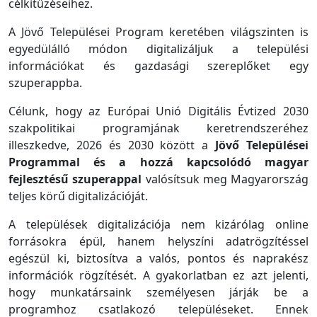
célkitűzéseihez.
A Jövő Települései Program keretében világszinten is
egyedülálló módon digitalizáljuk a települési
információkat és gazdasági szereplőket egy
szuperappba.
Célunk, hogy az Európai Unió Digitális Évtized 2030
szakpolitikai programjának keretrendszeréhez
illeszkedve, 2026 és 2030 között a
Jövő Települései
Programmal és a hozzá kapcsolódó magyar
fejlesztésű szuperappal
valósítsuk meg Magyarország
teljes körű digitalizációját.
A települések digitalizációja nem kizárólag online
forrásokra épül, hanem helyszíni adatrögzítéssel
egészül ki, biztosítva a valós, pontos és naprakész
információk rögzítését. A gyakorlatban ez azt jelenti,
hogy munkatársaink személyesen járják be a
programhoz csatlakozó településeket. Ennek