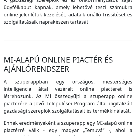
A gazdasági szereplők és az önkormányzatok saját
ügyfélkaput kapnak, amely lehetővé teszi számukra
online jelenlétük kezelését, adataik önálló frissítését és
szolgáltatásaik naprakészen tartását.
MI-ALAPÚ ONLINE PIACTÉR ÉS
AJÁNLÓRENDSZER
A szuperappban egy országos, mesterséges
intelligencia által vezérelt online piacteret is
létrehozunk. Az MI összegyűjti a szuperapp online
piacterére a Jövő Települései Program által digitalizált
gazdasági szereplők szolgáltatásait és termékkínálatát.
Ennek eredményeként a szuperapp egy MI-alapú online
piactérré válik - egy magyar „Temuvá” -, ahol a