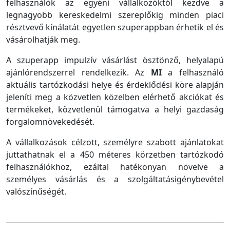
felhasználók az egyéni vállalkozóktól kezdve a
legnagyobb kereskedelmi szereplőkig minden piaci
résztvevő kínálatát egyetlen szuperappban érhetik el és
vásárolhatják meg.
A szuperapp impulzív vásárlást ösztönző, helyalapú
ajánlórendszerrel rendelkezik. Az
MI
a felhasználó
aktuális tartózkodási helye és érdeklődési köre alapján
jeleníti meg a közvetlen közelben elérhető akciókat és
termékeket, közvetlenül támogatva a helyi gazdaság
forgalomnövekedését.
A vállalkozások célzott, személyre szabott ajánlatokat
juttathatnak el a 450 méteres körzetben tartózkodó
felhasználókhoz, ezáltal hatékonyan növelve a
személyes vásárlás és a szolgáltatásigénybevétel
valószínűségét.