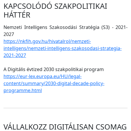
KAPCSOLÓDÓ SZAKPOLITIKAI
HÁTTÉR
Nemzeti Intelligens Szakosodási Stratégia (S3) - 2021-
2027
https://nkfih.gov.hu/hivatalrol/nemzeti-
intelligens/nemzeti-intelligens-szakosodasi-strategia-
2021-2027
A Digitális évtized 2030 szakpolitikai program
https://eur-lex.europa.eu/HU/legal-
content/summary/2030-digital-decade-policy-
programme.html
VÁLLALKOZZ DIGITÁLISAN CSOMAG