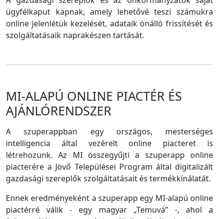
A gazdasági szereplők és az önkormányzatok saját
ügyfélkaput kapnak, amely lehetővé teszi számukra
online jelenlétük kezelését, adataik önálló frissítését és
szolgáltatásaik naprakészen tartását.
MI-ALAPÚ ONLINE PIACTÉR ÉS
AJÁNLÓRENDSZER
A szuperappban egy országos, mesterséges
intelligencia által vezérelt online piacteret is
létrehozunk. Az MI összegyűjti a szuperapp online
piacterére a Jövő Települései Program által digitalizált
gazdasági szereplők szolgáltatásait és termékkínálatát.
Ennek eredményeként a szuperapp egy MI-alapú online
piactérré válik - egy magyar „Temuvá” -, ahol a