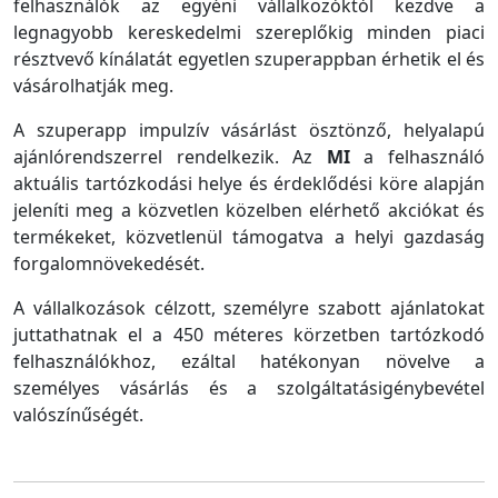
felhasználók az egyéni vállalkozóktól kezdve a
legnagyobb kereskedelmi szereplőkig minden piaci
résztvevő kínálatát egyetlen szuperappban érhetik el és
vásárolhatják meg.
A szuperapp impulzív vásárlást ösztönző, helyalapú
ajánlórendszerrel rendelkezik. Az
MI
a felhasználó
aktuális tartózkodási helye és érdeklődési köre alapján
jeleníti meg a közvetlen közelben elérhető akciókat és
termékeket, közvetlenül támogatva a helyi gazdaság
forgalomnövekedését.
A vállalkozások célzott, személyre szabott ajánlatokat
juttathatnak el a 450 méteres körzetben tartózkodó
felhasználókhoz, ezáltal hatékonyan növelve a
személyes vásárlás és a szolgáltatásigénybevétel
valószínűségét.