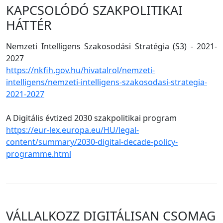
KAPCSOLÓDÓ SZAKPOLITIKAI
HÁTTÉR
Nemzeti Intelligens Szakosodási Stratégia (S3) - 2021-
2027
https://nkfih.gov.hu/hivatalrol/nemzeti-
intelligens/nemzeti-intelligens-szakosodasi-strategia-
2021-2027
A Digitális évtized 2030 szakpolitikai program
https://eur-lex.europa.eu/HU/legal-
content/summary/2030-digital-decade-policy-
programme.html
VÁLLALKOZZ DIGITÁLISAN CSOMAG