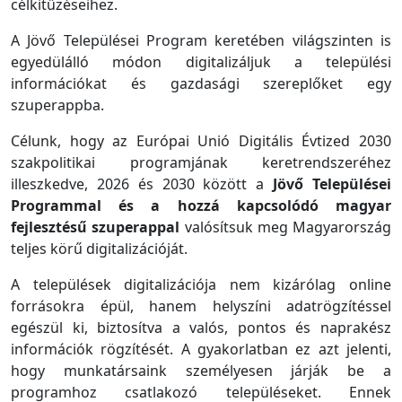
célkitűzéseihez.
A Jövő Települései Program keretében világszinten is
egyedülálló módon digitalizáljuk a települési
információkat és gazdasági szereplőket egy
szuperappba.
Célunk, hogy az Európai Unió Digitális Évtized 2030
szakpolitikai programjának keretrendszeréhez
illeszkedve, 2026 és 2030 között a
Jövő Települései
Programmal és a hozzá kapcsolódó magyar
fejlesztésű szuperappal
valósítsuk meg Magyarország
teljes körű digitalizációját.
A települések digitalizációja nem kizárólag online
forrásokra épül, hanem helyszíni adatrögzítéssel
egészül ki, biztosítva a valós, pontos és naprakész
információk rögzítését. A gyakorlatban ez azt jelenti,
hogy munkatársaink személyesen járják be a
programhoz csatlakozó településeket. Ennek