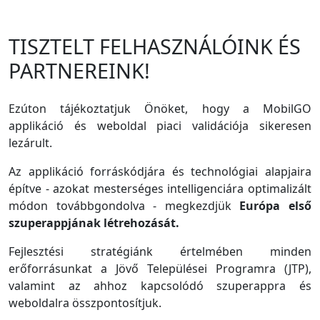
TISZTELT FELHASZNÁLÓINK ÉS
PARTNEREINK!
Ezúton tájékoztatjuk Önöket, hogy a MobilGO
applikáció és weboldal piaci validációja sikeresen
lezárult.
Az applikáció forráskódjára és technológiai alapjaira
építve - azokat mesterséges intelligenciára optimalizált
módon továbbgondolva - megkezdjük
Európa első
szuperappjának létrehozását.
Fejlesztési stratégiánk értelmében minden
erőforrásunkat a Jövő Települései Programra (JTP),
valamint az ahhoz kapcsolódó szuperappra és
weboldalra összpontosítjuk.