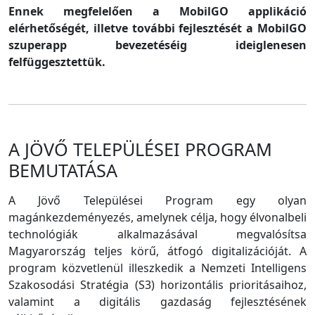
Ennek megfelelően a MobilGO applikáció
elérhetőségét, illetve további fejlesztését a MobilGO
szuperapp bevezetéséig ideiglenesen
felfüggesztettük.
A JÖVŐ TELEPÜLÉSEI PROGRAM
BEMUTATÁSA
A Jövő Települései Program egy olyan
magánkezdeményezés, amelynek célja, hogy élvonalbeli
technológiák alkalmazásával megvalósítsa
Magyarország teljes körű, átfogó digitalizációját. A
program közvetlenül illeszkedik a Nemzeti Intelligens
Szakosodási Stratégia (S3) horizontális prioritásaihoz,
valamint a digitális gazdaság fejlesztésének