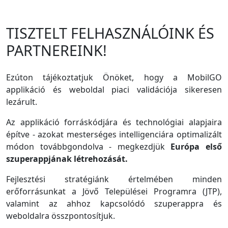
TISZTELT FELHASZNÁLÓINK ÉS
PARTNEREINK!
Ezúton tájékoztatjuk Önöket, hogy a MobilGO
applikáció és weboldal piaci validációja sikeresen
lezárult.
Az applikáció forráskódjára és technológiai alapjaira
építve - azokat mesterséges intelligenciára optimalizált
módon továbbgondolva - megkezdjük
Európa első
szuperappjának létrehozását.
Fejlesztési stratégiánk értelmében minden
erőforrásunkat a Jövő Települései Programra (JTP),
valamint az ahhoz kapcsolódó szuperappra és
weboldalra összpontosítjuk.