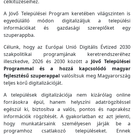
célkitűzéseihez.
A Jövő Települései Program keretében világszinten is
egyedülálló módon digitalizáljuk a települési
információkat és gazdasági szereplőket egy
szuperappba.
Célunk, hogy az Európai Unió Digitális Évtized 2030
szakpolitikai programjának keretrendszeréhez
illeszkedve, 2026 és 2030 között a
Jövő Települései
Programmal és a hozzá kapcsolódó magyar
fejlesztésű szuperappal
valósítsuk meg Magyarország
teljes körű digitalizációját.
A települések digitalizációja nem kizárólag online
forrásokra épül, hanem helyszíni adatrögzítéssel
egészül ki, biztosítva a valós, pontos és naprakész
információk rögzítését. A gyakorlatban ez azt jelenti,
hogy munkatársaink személyesen járják be a
programhoz csatlakozó településeket. Ennek