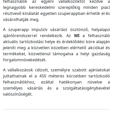
felhasználók az egyéni vállalkozóktól kezdve a
legnagyobb kereskedelmi szereplőkig minden piaci
résztvevő kínálatát egyetlen szuperappban érhetik el és
vásárolhatják meg.
A szuperapp impulzív vásárlást ösztönző, helyalapú
ajánlórendszerrel rendelkezik. Az
MI
a felhasználó
aktuális tartózkodási helye és érdeklődési köre alapján
jeleníti meg a közvetlen közelben elérhető akciókat és
termékeket, közvetlenül támogatva a helyi gazdaság
forgalomnövekedését.
A vállalkozások célzott, személyre szabott ajánlatokat
juttathatnak el a 450 méteres körzetben tartózkodó
felhasználókhoz, ezáltal hatékonyan növelve a
személyes vásárlás és a szolgáltatásigénybevétel
valószínűségét.