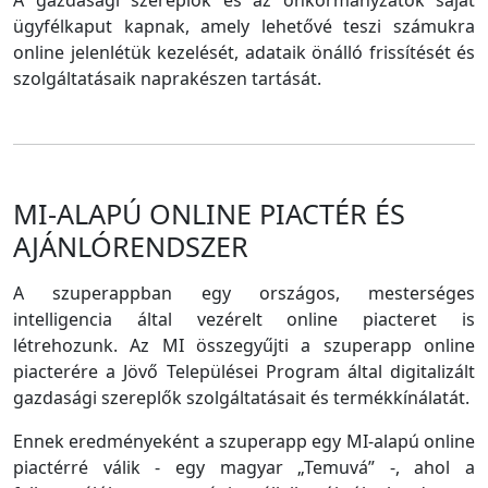
A gazdasági szereplők és az önkormányzatok saját
ügyfélkaput kapnak, amely lehetővé teszi számukra
online jelenlétük kezelését, adataik önálló frissítését és
szolgáltatásaik naprakészen tartását.
MI-ALAPÚ ONLINE PIACTÉR ÉS
AJÁNLÓRENDSZER
A szuperappban egy országos, mesterséges
intelligencia által vezérelt online piacteret is
létrehozunk. Az MI összegyűjti a szuperapp online
piacterére a Jövő Települései Program által digitalizált
gazdasági szereplők szolgáltatásait és termékkínálatát.
Ennek eredményeként a szuperapp egy MI-alapú online
piactérré válik - egy magyar „Temuvá” -, ahol a