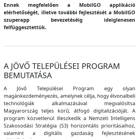
Ennek megfelelően a MobilGO applikáció
elérhetőségét, illetve további fejlesztését a MobilGO
szuperapp bevezetéséig ideiglenesen
felfüggesztettük.
A JÖVŐ TELEPÜLÉSEI PROGRAM
BEMUTATÁSA
A Jövő Települései Program egy olyan
magánkezdeményezés, amelynek célja, hogy élvonalbeli
technológiák alkalmazásával megvalósítsa
Magyarország teljes körű, átfogó digitalizációját. A
program közvetlenül illeszkedik a Nemzeti Intelligens
Szakosodási Stratégia (S3) horizontális prioritásaihoz,
valamint a digitális gazdaság fejlesztésének