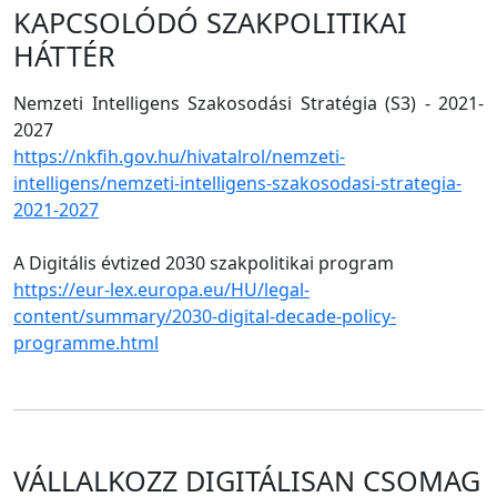
KAPCSOLÓDÓ SZAKPOLITIKAI
HÁTTÉR
Nemzeti Intelligens Szakosodási Stratégia (S3) - 2021-
2027
https://nkfih.gov.hu/hivatalrol/nemzeti-
intelligens/nemzeti-intelligens-szakosodasi-strategia-
2021-2027
A Digitális évtized 2030 szakpolitikai program
https://eur-lex.europa.eu/HU/legal-
content/summary/2030-digital-decade-policy-
programme.html
VÁLLALKOZZ DIGITÁLISAN CSOMAG