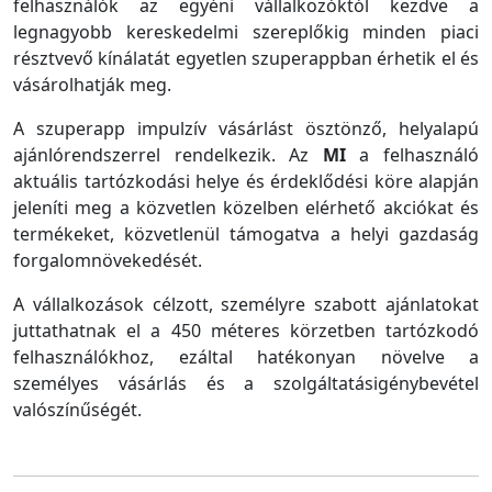
felhasználók az egyéni vállalkozóktól kezdve a
legnagyobb kereskedelmi szereplőkig minden piaci
résztvevő kínálatát egyetlen szuperappban érhetik el és
vásárolhatják meg.
A szuperapp impulzív vásárlást ösztönző, helyalapú
ajánlórendszerrel rendelkezik. Az
MI
a felhasználó
aktuális tartózkodási helye és érdeklődési köre alapján
jeleníti meg a közvetlen közelben elérhető akciókat és
termékeket, közvetlenül támogatva a helyi gazdaság
forgalomnövekedését.
A vállalkozások célzott, személyre szabott ajánlatokat
juttathatnak el a 450 méteres körzetben tartózkodó
felhasználókhoz, ezáltal hatékonyan növelve a
személyes vásárlás és a szolgáltatásigénybevétel
valószínűségét.