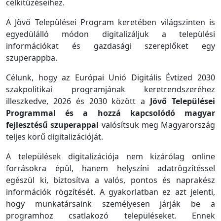
célkitűzéseihez.
A Jövő Települései Program keretében világszinten is
egyedülálló módon digitalizáljuk a települési
információkat és gazdasági szereplőket egy
szuperappba.
Célunk, hogy az Európai Unió Digitális Évtized 2030
szakpolitikai programjának keretrendszeréhez
illeszkedve, 2026 és 2030 között a
Jövő Települései
Programmal és a hozzá kapcsolódó magyar
fejlesztésű szuperappal
valósítsuk meg Magyarország
teljes körű digitalizációját.
A települések digitalizációja nem kizárólag online
forrásokra épül, hanem helyszíni adatrögzítéssel
egészül ki, biztosítva a valós, pontos és naprakész
információk rögzítését. A gyakorlatban ez azt jelenti,
hogy munkatársaink személyesen járják be a
programhoz csatlakozó településeket. Ennek