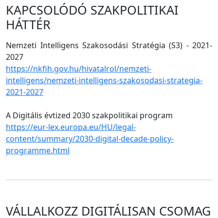
KAPCSOLÓDÓ SZAKPOLITIKAI
HÁTTÉR
Nemzeti Intelligens Szakosodási Stratégia (S3) - 2021-
2027
https://nkfih.gov.hu/hivatalrol/nemzeti-
intelligens/nemzeti-intelligens-szakosodasi-strategia-
2021-2027
A Digitális évtized 2030 szakpolitikai program
https://eur-lex.europa.eu/HU/legal-
content/summary/2030-digital-decade-policy-
programme.html
VÁLLALKOZZ DIGITÁLISAN CSOMAG