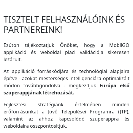
TISZTELT FELHASZNÁLÓINK ÉS
PARTNEREINK!
Ezúton tájékoztatjuk Önöket, hogy a MobilGO
applikáció és weboldal piaci validációja sikeresen
lezárult.
Az applikáció forráskódjára és technológiai alapjaira
építve - azokat mesterséges intelligenciára optimalizált
módon továbbgondolva - megkezdjük
Európa első
szuperappjának létrehozását.
Fejlesztési stratégiánk értelmében minden
erőforrásunkat a Jövő Települései Programra (JTP),
valamint az ahhoz kapcsolódó szuperappra és
weboldalra összpontosítjuk.