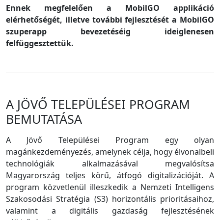
Ennek megfelelően a MobilGO applikáció
elérhetőségét, illetve további fejlesztését a MobilGO
szuperapp bevezetéséig ideiglenesen
felfüggesztettük.
A JÖVŐ TELEPÜLÉSEI PROGRAM
BEMUTATÁSA
A Jövő Települései Program egy olyan
magánkezdeményezés, amelynek célja, hogy élvonalbeli
technológiák alkalmazásával megvalósítsa
Magyarország teljes körű, átfogó digitalizációját. A
program közvetlenül illeszkedik a Nemzeti Intelligens
Szakosodási Stratégia (S3) horizontális prioritásaihoz,
valamint a digitális gazdaság fejlesztésének