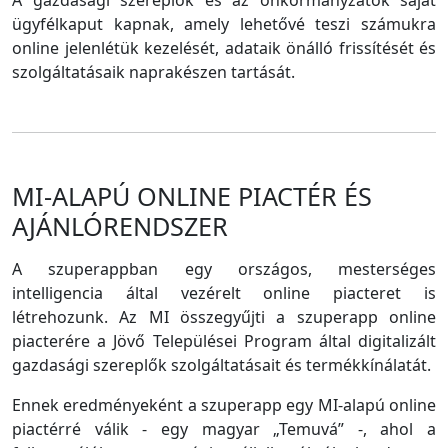
A gazdasági szereplők és az önkormányzatok saját
ügyfélkaput kapnak, amely lehetővé teszi számukra
online jelenlétük kezelését, adataik önálló frissítését és
szolgáltatásaik naprakészen tartását.
MI-ALAPÚ ONLINE PIACTÉR ÉS
AJÁNLÓRENDSZER
A szuperappban egy országos, mesterséges
intelligencia által vezérelt online piacteret is
létrehozunk. Az MI összegyűjti a szuperapp online
piacterére a Jövő Települései Program által digitalizált
gazdasági szereplők szolgáltatásait és termékkínálatát.
Ennek eredményeként a szuperapp egy MI-alapú online
piactérré válik - egy magyar „Temuvá” -, ahol a